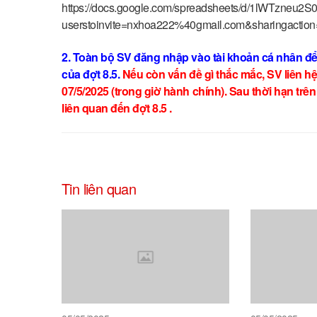
https://docs.google.com/spreadsheets/d/1lWTzneu
userstoinvite=nxhoa222%40gmail.com&sharingacti
2. Toàn bộ SV đăng nhập vào tài khoản cá nhân để k
của đợt 8.5.
Nếu còn vấn đề gì thắc mắc, SV liên h
07/5/2025 (trong giờ hành chính). Sau thời hạn trê
liên quan đến đợt 8.5 .
Tin liên quan