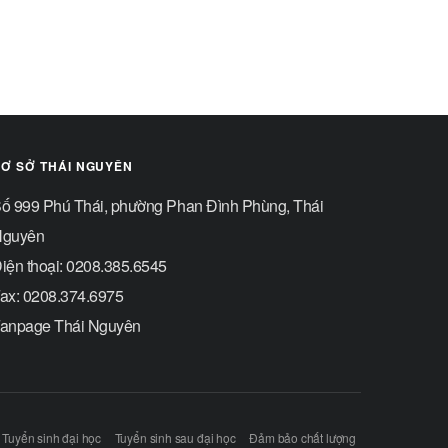
Ơ SỞ THÁI NGUYÊN
ố 999 Phú Thái, phường Phan Đình Phùng, Thái
guyên
iện thoại: 0208.385.6545
ax: 0208.374.6975
anpage Thái Nguyên
Tuyển sinh đại học
Tuyển sinh sau đại học
Đảm bảo chất lượng