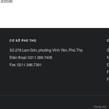
g 8/2026
CƠ SỞ PHÚ THỌ
C
Số 278 Lam Sơn, phường Vĩnh Yên, Phú Thọ
S
Điện thoại: 0211.386.7405
N
Fax: 0211.386.7391
Đ
F
F
Trang chủ