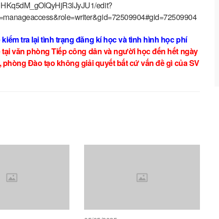
2S0HKq5dM_gOlQyHjR3lJyJU1/edit?
on=manageaccess&role=writer&gid=72509904#gid=72509904
iểm tra lại tình trạng đăng kí học và tình hình học phí
ệ tại văn phòng Tiếp công dân và người học đến hết ngày
n, phòng Đào tạo không giải quyết bất cứ vấn đề gì của SV