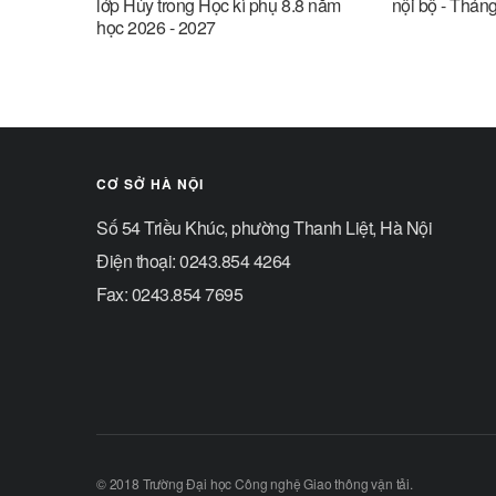
lớp Hủy trong Học kì phụ 8.8 năm
nội bộ - Thán
học 2026 - 2027
CƠ SỞ HÀ NỘI
Số 54 Triều Khúc, phường Thanh Liệt, Hà Nội
Điện thoại: 0243.854 4264
Fax: 0243.854 7695
© 2018 Trường Đại học Công nghệ Giao thông vận tải.