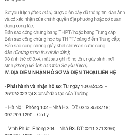
Sơ yếu lí lịch
(theo mẫu)
được điền đầy đủ thông tin, dán ảnh
và có xác nhận của chính quyền địa phương hoặc cơ quan
đang công tác
;
Bản sao công chứng bằng THPT/ hoặc bằng Trung cấp;
Bản sao công chứng học bạ THPT/ bảng điểm Trung cấp;
Bản sao công chứng giấy khai sinh/căn cước công
dân
(Chứng minh thư nhân dân)
;
03 ảnh thẻ cỡ 3x4, mặt sau ghi rõ họ tên, ngày sinh, nơi
sinh
(không kể ảnh dán trên Sơ yếu lí lịch).
IV. ĐỊA ĐIỂM NHẬN HỒ SƠ VÀ ĐIỆN THOẠI LIÊN HỆ
-
Phát hành và nhận hồ sơ
: Từ ngày 10/02/2023 ÷
25/12/2023 tại 3 cơ sở đào tạo của Trường
+ Hà Nội: Phòng 102 – Nhà H2. ĐT: 0243.8548718;
097.209.1290 – Cô Ly
+ Vĩnh Phúc: Phòng 204 – Nhà B3. ĐT: 0211 3712296;