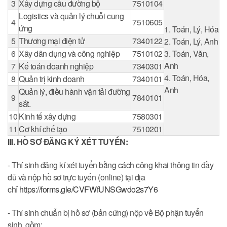
3
Xây dựng cầu đường bộ
7510104
Logistics và quản lý chuỗi cung
4
7510605
ứng
1. Toán, Lý, Hóa
5
Thương mại điện tử
7340122
2. Toán, Lý, Anh
6
Xây dân dụng và công nghiệp
7510102
3. Toán, Văn,
Anh
7
Kế toán doanh nghiệp
7340301
4. Toán, Hóa,
8
Quản trị kinh doanh
7340101
Anh
Quản lý, điều hành vận tải đường
9
7840101
sắt.
10
Kinh tế xây dựng
7580301
11
Cơ khí chế tạo
7510201
III. HỒ SƠ ĐĂNG KÝ XÉT TUYỂN:
- Thí sinh đăng kí xét tuyển bằng cách công khai thông tin đầy
đủ và nộp hồ sơ trực tuyến (online) tại địa
chỉ
https://forms.gle/CVFWfUNSGwdo2s7Y6
- Thí sinh chuẩn bị hồ sơ (bản cứng) nộp về Bộ phận tuyển
sinh, gồm: