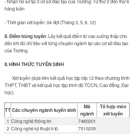
- Nhận hồ sơ tại 3 cơ sở đào tạo của Trường: Từ thứ 2 đến thứ 6
hàng tuần
- Thời gian xét tuyển: 04 đợt (Tháng 3, 5, 8, 12)
8. Điểm trúng tuyển
: Lấy kết quả điểm từ cao xuống thấp cho
đến khi đủ chỉ tiêu với từng chuyên ngành tại các cơ sở đào tạo
của Trường.
II. HÌNH THỨC TUYỂN SINH
Xét tuyển (dựa trên kết quả học tập lớp 12 theo chương trình
THPT, THBT và kết quả học tập trình độ TCCN, Cao đẳng, Đại
học).
Mã
Tổ hợp môn
TT
Các chuyên ngành tuyển sinh
ngành
xét tuyển
1
Công nghệ thông tin
7480201
2
Công nghệ kỹ thuật ô tô.
7510205