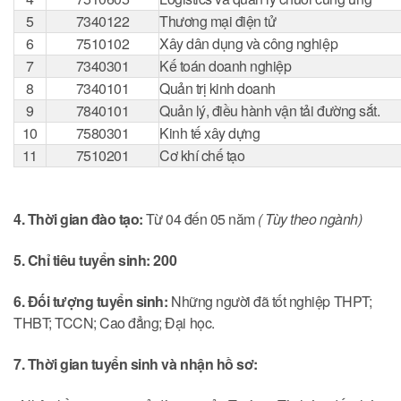
5
7340122
Thương mại điện tử
6
7510102
Xây dân dụng và công nghiệp
7
7340301
Kế toán doanh nghiệp
8
7340101
Quản trị kinh doanh
9
7840101
Quản lý, điều hành vận tải đường sắt.
10
7580301
Kinh tế xây dựng
11
7510201
Cơ khí chế tạo
4. Thời gian đào tạo:
Từ 04 đến 05 năm
( Tùy theo ngành)
5. Chỉ tiêu tuyển sinh: 200
6. Đối tượng tuyển sinh:
Những người đã tốt nghiệp THPT;
THBT; TCCN; Cao đẳng; Đại học.
7. Thời gian tuyển sinh và nhận hồ sơ: