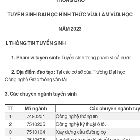
TUYỂN SINH ĐẠI HỌC HÌNH THỨC VỪA LÀM VỪA HỌC
NĂM 2023
I. THÔNG TIN TUYỂN SINH
1. Phạm vi tuyển sinh:
Tuyển sinh trong phạm vi cả nước.
2. Địa điểm đào tạo:
Tại các cơ sở của Trường Đại học
Công nghệ Giao thông vận tải
3. Các chuyên ngành tuyển sinh
TT
Mã ngành
Các chuyên ngành tuy
1
7480201
Công nghệ thông tin
2
7510205
Công nghệ kỹ thuật ô tô.
3
7510104
Xây dựng cầu đường bộ
4
7510605
Logistics và quản lý chuỗi cung ứng