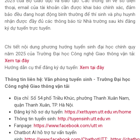
2025 của Bộ Giáo dục và Đào tạo. Các thông tin về số điện
thoại, email của tài khoản cần được khai báo chính xác, đảm
bảo đều đang hoạt động bình thường để thí sinh và phụ huynh
nhận được đầy đủ các thông báo từ Nhà trường sau khi đăng
ký dự tuyển trực tuyến.
Chi tiết nội dung phương hướng tuyển sinh đại học chính quy
năm 2025 của Trường Đại học Công nghệ Giao thông vận tải:
Xem tại đây
Hướng dẫn cụ thể đăng ký dự tuyển:
Xem tại đây
Thông tin liên hệ: Văn phòng tuyển sinh - Trường Đại học
Công nghệ Giao thông vận tải
Địa chỉ: Số 54 phố Triều Khúc, phường Thanh Xuân Nam,
quận Thanh Xuân, TP. Hà Nội.
Đăng ký hồ sơ dự tuyển:
https://xettuyen.utt.edu.vn/home
Thông tin tuyển sinh:
http://tuyensinh.utt.edu.vn
Fanpage:
https://www.facebook.com/utt.vn
Chatbot AI hỗ trợ tư vấn tuyển
sinh:
https://www.facebook.com/ChatbotUTT
;
https://chatbo