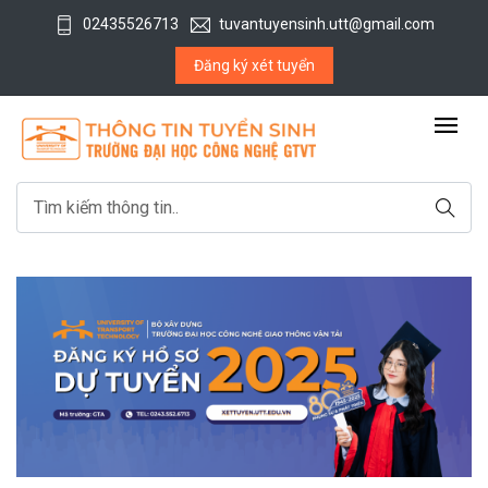
02435526713
tuvantuyensinh.utt@gmail.com
Đăng ký xét tuyển