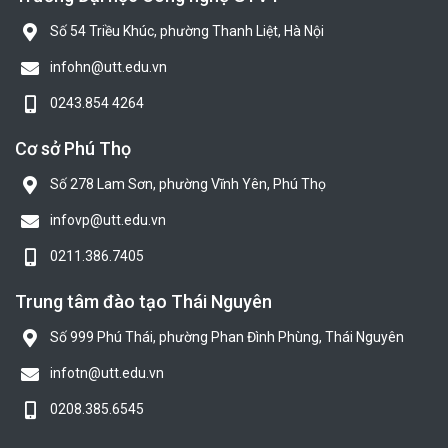
Số 54 Triều Khúc, phường Thanh Liệt, Hà Nội
infohn@utt.edu.vn
0243.854 4264
Cơ sở Phú Thọ
Số 278 Lam Sơn, phường Vĩnh Yên, Phú Thọ
infovp@utt.edu.vn
0211.386.7405
Trung tâm đào tạo Thái Nguyên
Số 999 Phú Thái, phường Phan Đình Phùng, Thái Nguyên
infotn@utt.edu.vn
0208.385.6545