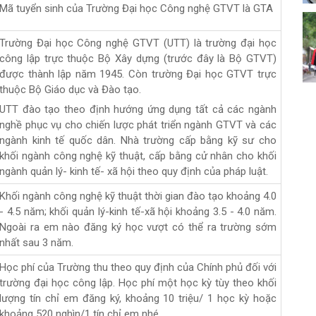
Mã tuyển sinh của Trường Đại học Công nghệ GTVT là GTA
Trường Đại học Công nghệ GTVT (UTT) là trường đại học
công lập trực thuộc Bộ Xây dựng (trước đây là Bộ GTVT)
được thành lập năm 1945. Còn trường Đại học GTVT trực
thuộc Bộ Giáo dục và Đào tạo.
UTT đào tạo theo định hướng ứng dụng tất cả các ngành
nghề phục vụ cho chiến lược phát triển ngành GTVT và các
ngành kinh tế quốc dân. Nhà trường cấp bằng kỹ sư cho
khối ngành công nghệ kỹ thuật, cấp bằng cử nhân cho khối
ngành quản lý- kinh tế- xã hội theo quy định của pháp luật.
Khối ngành công nghệ kỹ thuật thời gian đào tạo khoảng 4.0
- 4.5 năm; khối quản lý-kinh tế-xã hội khoảng 3.5 - 4.0 năm.
Ngoài ra em nào đăng ký học vượt có thể ra trường sớm
nhất sau 3 năm.
Học phí của Trường thu theo quy định của Chính phủ đối với
trường đại học công lập. Học phí một học kỳ tùy theo khối
lượng tín chỉ em đăng ký, khoảng 10 triệu/ 1 học kỳ hoặc
khoảng 520 nghìn/1 tín chỉ em nhé.