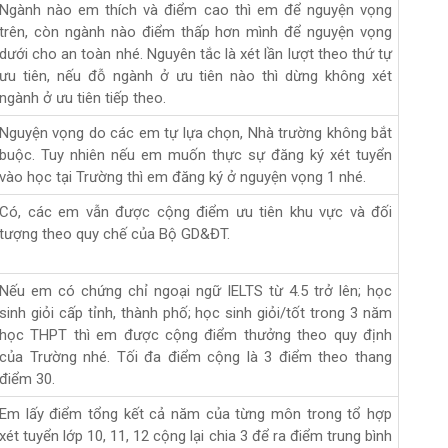
Ngành nào em thích và điểm cao thì em để nguyện vọng
trên, còn ngành nào điểm thấp hơn mình để nguyện vọng
dưới cho an toàn nhé. Nguyên tắc là xét lần lượt theo thứ tự
ưu tiên, nếu đỗ ngành ở ưu tiên nào thì dừng không xét
ngành ở ưu tiên tiếp theo.
Nguyện vọng do các em tự lựa chọn, Nhà trường không bắt
buộc. Tuy nhiên nếu em muốn thực sự đăng ký xét tuyển
vào học tại Trường thì em đăng ký ở nguyện vọng 1 nhé.
Có, các em vẫn được cộng điểm ưu tiên khu vực và đối
tượng theo quy chế của Bộ GD&ĐT.
Nếu em có chứng chỉ ngoại ngữ IELTS từ 4.5 trở lên; học
sinh giỏi cấp tỉnh, thành phố; học sinh giỏi/tốt trong 3 năm
học THPT thì em được cộng điểm thưởng theo quy định
của Trường nhé. Tối đa điểm cộng là 3 điểm theo thang
điểm 30.
Em lấy điểm tổng kết cả năm của từng môn trong tổ hợp
xét tuyển lớp 10, 11, 12 cộng lại chia 3 để ra điểm trung bình