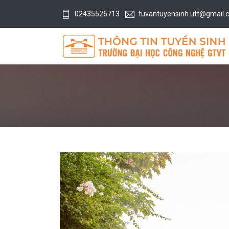
02435526713
tuvantuyensinh.utt@gmail.