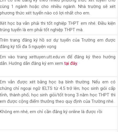
Em có thể đăng ký theo nhiều phương thức xét tuyển cho
cùng 1 ngành hoặc cho nhiều ngành. Nhà trường sẽ xét
phương thức xét tuyển nào có lợi nhất cho em.
Xét học bạ vẫn phải thi tốt nghiệp THPT em nhé. Điều kiện
trúng tuyển là em phải tốt nghiệp THPT mà.
Trên trang đăng ký hồ sơ dự tuyển của Trường em được
đăng ký tối đa 5 nguyện vọng
Em vào trang xettuyen.utt.edu.vn để đăng ký theo hướng
dẫn. Hướng dẫn đăng ký em xem
tại đây.
Em vẫn được xét bằng học bạ bình thường. Nếu em có
chứng chỉ ngoại ngữ IELTS từ 4.5 trở lên; học sinh giỏi cấp
tỉnh, thành phố; học sinh giỏi/tốt trong 3 năm học THPT thì
em được cộng điểm thưởng theo quy định của Trường nhé.
Không em nhé, em chỉ cần đăng ký online là được rồi