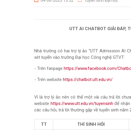
04-06-2025 15:52
Tuyển sinh Đại học
UTT AI CHATBOT GIẢI ĐÁP, 
Nhà trường có hai trợ lý ảo “UTT Admission AI Ch
xét tuyển vào trường Đại học Công nghệ GTVT:
- Trên fanpage
https://www.facebook.com/Chatb
- Trên website
https://chatbot.utt.edu.vn/
Vì là trợ lý ảo nên có thể một vài câu trả lời ch
website
https://www.utt.edu.vn/tuyensinh
để nhận 
các câu hỏi, trả lời thường gặp về tuyển sinh năm
TT
THÍ SINH HỎI