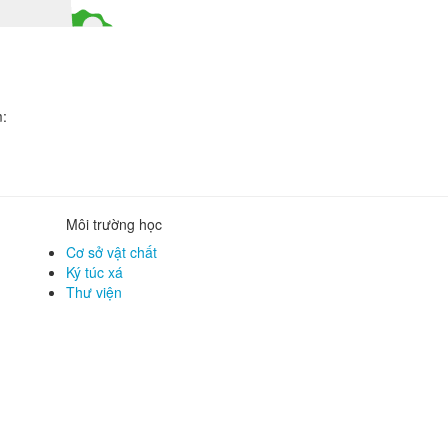
m:
Môi trường học
Cơ sở vật chất
Ký túc xá
Thư viện