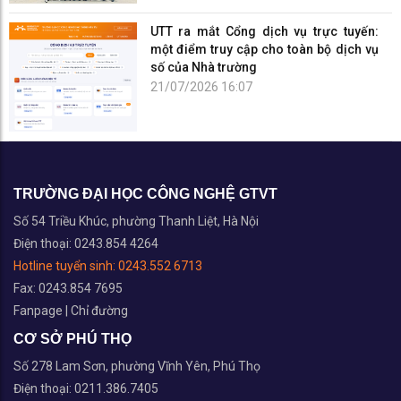
UTT ra mắt Cổng dịch vụ trực tuyến:
một điểm truy cập cho toàn bộ dịch vụ
số của Nhà trường
21/07/2026 16:07
TRƯỜNG ĐẠI HỌC CÔNG NGHỆ GTVT
Số 54 Triều Khúc, phường Thanh Liệt, Hà Nội
Điện thoại: 0243.854 4264
Hotline tuyển sinh:
0243.552 6713
Fax: 0243.854 7695
Fanpage
|
Chỉ đường
CƠ SỞ PHÚ THỌ
Số 278 Lam Sơn, phường Vĩnh Yên, Phú Thọ
Điện thoại: 0211.386.7405