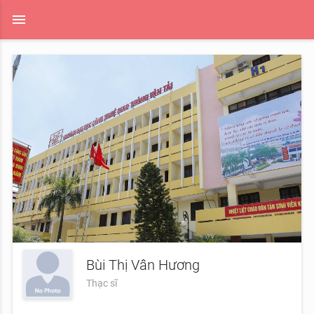
menu
Bùi Thị Vân Hương
Thạc sĩ