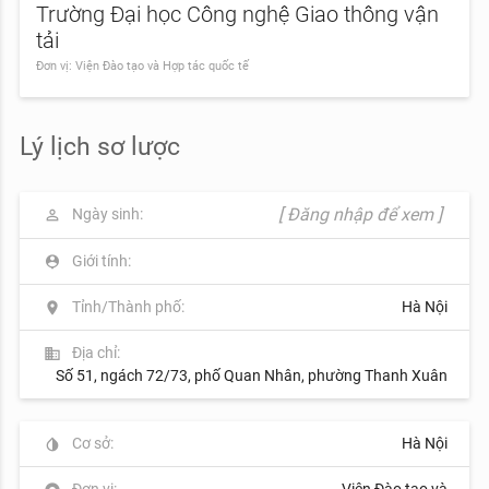
Trường Đại học Công nghệ Giao thông vận
tải
Đơn vị: Viện Đào tạo và Hợp tác quốc tế
Lý lịch sơ lược
[ Đăng nhập để xem ]
Ngày sinh:
perm_identity
Giới tính:
person_pin
Tỉnh/Thành phố:
Hà Nội
location_on
Địa chỉ:
business
Số 51, ngách 72/73, phố Quan Nhân, phường Thanh Xuân
Cơ sở:
Hà Nội
invert_colors
Đơn vị:
Viện Đào tạo và