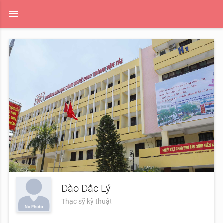
menu
Đào Đắc Lý
Thạc sỹ kỹ thuật