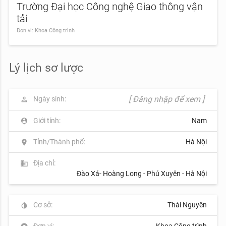
Trường Đại học Công nghệ Giao thông vận
tải
Đơn vị: Khoa Công trình
Lý lịch sơ lược
[ Đăng nhập để xem ]
Ngày sinh:
perm_identity
Giới tính:
Nam
person_pin
Tỉnh/Thành phố:
Hà Nội
location_on
Địa chỉ:
business
Đào Xá- Hoàng Long - Phú Xuyên - Hà Nội
Cơ sở:
Thái Nguyên
invert_colors
Đơn vị:
Khoa Công trình