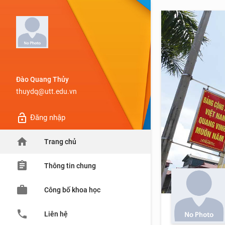
Đào Quang Thủy
thuydq@utt.edu.vn
lock_open
Đăng nhập
home
Trang chủ
assignment
Thông tin chung
work
Công bố khoa học
phone
Liên hệ