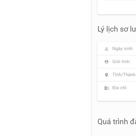
Lý lịch sơ l
Ngày sinh:
perm_identity
Giới tính:
person_pin
Tỉnh/Thành
location_on
Địa chỉ:
business
Quá trình đ