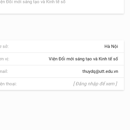
iện Đổi mới sáng tạo và Kinh tế số
 sở:
Hà Nội
n vị:
Viện Đổi mới sáng tạo và Kinh tế số
ail:
thuydq@utt.edu.vn
[ Đăng nhập để xem ]
ện thoại: