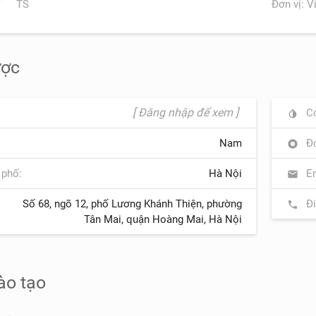
TS
Đơn vị: V
ược
[ Đăng nhập để xem ]
Cơ
invert_colors
Nam
Đơ
album
 phố:
Hà Nội
Em
mail
Số 68, ngõ 12, phố Lương Khánh Thiện, phường
Đi
phone
Tân Mai, quận Hoàng Mai, Hà Nội
ào tạo