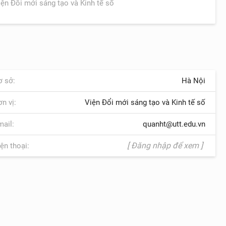
iện Đổi mới sáng tạo và Kinh tế số
 sở:
Hà Nội
n vị:
Viện Đổi mới sáng tạo và Kinh tế số
ail:
quanht@utt.edu.vn
[ Đăng nhập để xem ]
ện thoại: