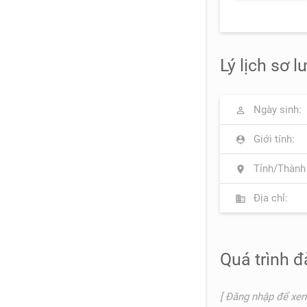
Lý lịch sơ l
Ngày sinh:
perm_identity
Giới tính:
person_pin
Tỉnh/Thành
location_on
Địa chỉ:
business
Quá trình đ
[ Đăng nhập để xem