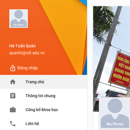
Hà Tuấn Quân
quanht@utt.edu.vn
lock_open
Đăng nhập
home
Trang chủ
assignment
Thông tin chung
work
Công bố khoa học
phone
Liên hệ