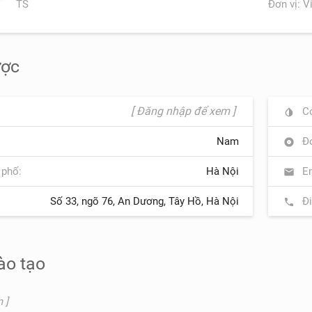
TS
Đơn vị: V
ược
[ Đăng nhập để xem ]
Cơ
invert_colors
Nam
Đơ
album
 phố:
Hà Nội
Em
mail
Số 33, ngõ 76, An Dương, Tây Hồ, Hà Nội
Đi
phone
ào tạo
 ]