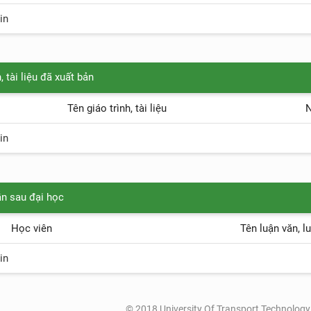
in
, tài liệu đã xuất bản
Tên giáo trình, tài liệu
in
n sau đại học
Học viên
Tên luận văn, l
in
© 2018 University Of Transport Technology. 