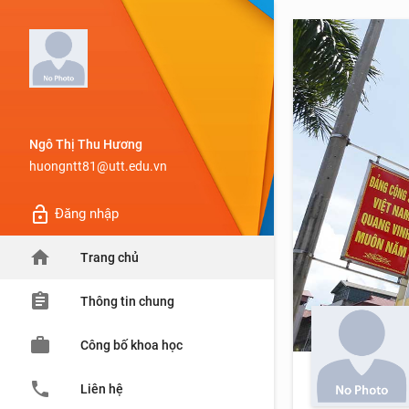
Ngô Thị Thu Hương
huongntt81@utt.edu.vn
lock_open
Đăng nhập
home
Trang chủ
assignment
Thông tin chung
work
Công bố khoa học
phone
Liên hệ