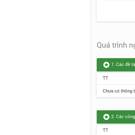
Quá trình 
stars
1. Các đề t
TT
Chưa có thông t
stars
2. Các công
TT