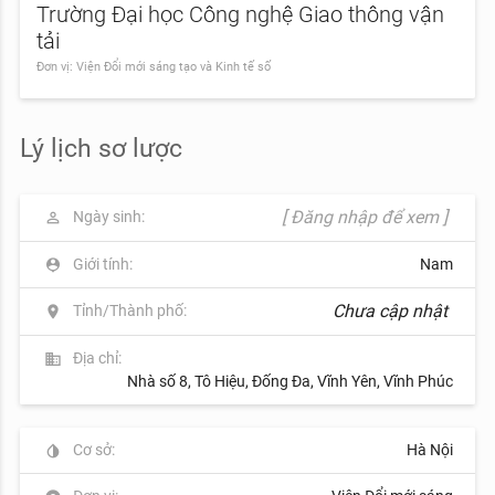
Trường Đại học Công nghệ Giao thông vận
tải
Đơn vị: Viện Đổi mới sáng tạo và Kinh tế số
Lý lịch sơ lược
[ Đăng nhập để xem ]
Ngày sinh:
perm_identity
Giới tính:
Nam
person_pin
Chưa cập nhật
Tỉnh/Thành phố:
location_on
Địa chỉ:
business
Nhà số 8, Tô Hiệu, Đống Đa, Vĩnh Yên, Vĩnh Phúc
Cơ sở:
Hà Nội
invert_colors