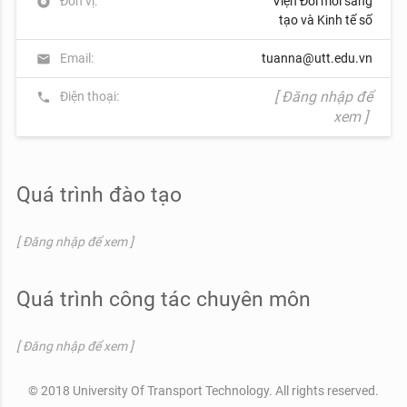
Đơn vị:
Viện Đổi mới sáng
album
tạo và Kinh tế số
Email:
tuanna@utt.edu.vn
mail
[ Đăng nhập để
Điện thoại:
phone
xem ]
Quá trình đào tạo
[ Đăng nhập để xem ]
Quá trình công tác chuyên môn
[ Đăng nhập để xem ]
© 2018 University Of Transport Technology. All rights reserved.