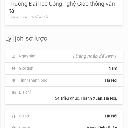
Trường Đại học Công nghệ Giao thông vận
tải
Đơn vị: Khoa Kinh tế vận tải
Lý lịch sơ lược
[ Đăng nhập để xem ]
Ngày sinh:
perm_identity
Giới tính:
Nam
person_pin
Tỉnh/Thành phố:
Hà Nội
location_on
Địa chỉ:
business
54 Triều Khúc, Thanh Xuân, Hà Nội.
Cơ sở:
Hà Nội
invert_colors
Đơn vị:
Khoa Kinh tế vận