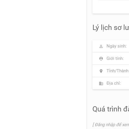
Lý lịch sơ l
Ngày sinh:
perm_identity
Giới tính:
person_pin
Tỉnh/Thành
location_on
Địa chỉ:
business
Quá trình đ
[ Đăng nhập để xem