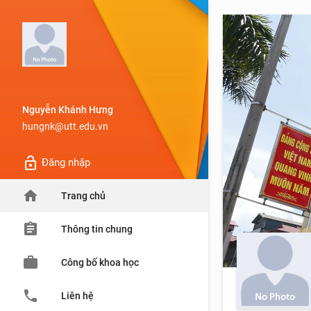
Nguyễn Khánh Hưng
hungnk@utt.edu.vn
lock_open
Đăng nhập
home
Trang chủ
assignment
Thông tin chung
work
Công bố khoa học
phone
Liên hệ