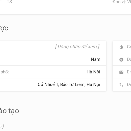
TS
Đơn vị: V
ược
[ Đăng nhập để xem ]
Cơ
invert_colors
Nam
Đơ
album
 phố:
Hà Nội
Em
mail
Cổ Nhuế 1, Bắc Từ Liêm, Hà Nội
Đi
phone
ào tạo
 ]