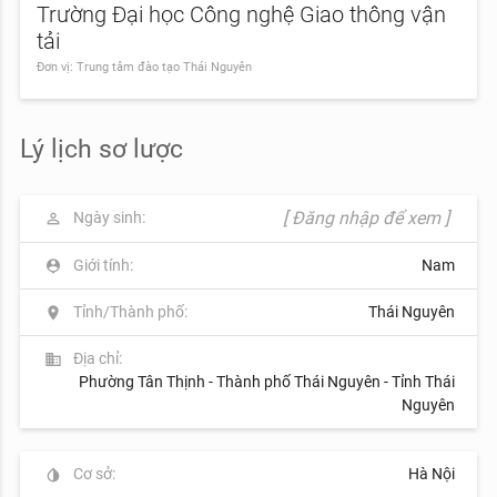
Trường Đại học Công nghệ Giao thông vận
tải
Đơn vị: Trung tâm đào tạo Thái Nguyên
Lý lịch sơ lược
[ Đăng nhập để xem ]
Ngày sinh:
perm_identity
Giới tính:
Nam
person_pin
Tỉnh/Thành phố:
Thái Nguyên
location_on
Địa chỉ:
business
Phường Tân Thịnh - Thành phố Thái Nguyên - Tỉnh Thái
Nguyên
Cơ sở:
Hà Nội
invert_colors