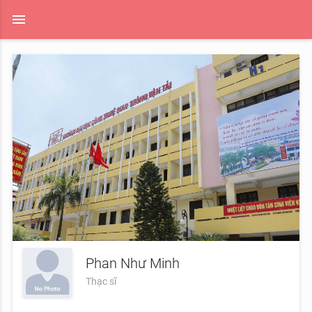
menu
Phan Như Minh
Thạc sĩ