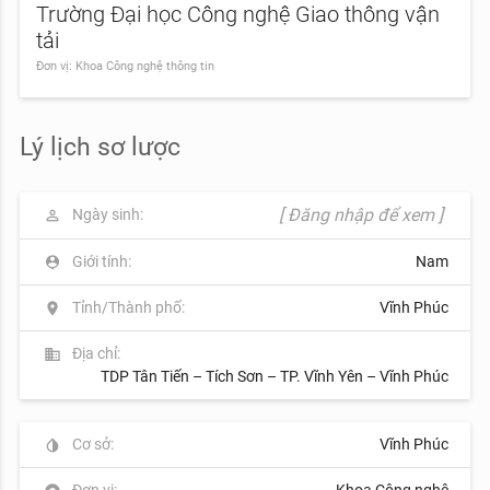
Trường Đại học Công nghệ Giao thông vận
tải
Đơn vị: Khoa Công nghệ thông tin
Lý lịch sơ lược
[ Đăng nhập để xem ]
Ngày sinh:
perm_identity
Giới tính:
Nam
person_pin
Tỉnh/Thành phố:
Vĩnh Phúc
location_on
Địa chỉ:
business
TDP Tân Tiến – Tích Sơn – TP. Vĩnh Yên – Vĩnh Phúc
Cơ sở:
Vĩnh Phúc
invert_colors
Đơn vị:
Khoa Công nghệ