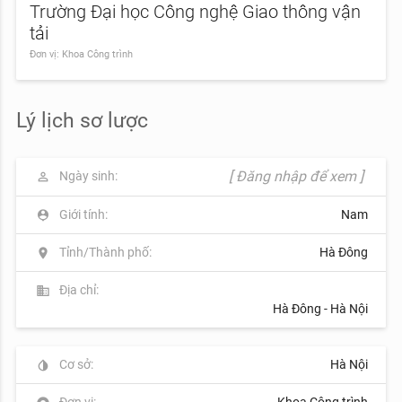
Trường Đại học Công nghệ Giao thông vận
tải
Đơn vị: Khoa Công trình
Lý lịch sơ lược
[ Đăng nhập để xem ]
Ngày sinh:
perm_identity
Giới tính:
Nam
person_pin
Tỉnh/Thành phố:
Hà Đông
location_on
Địa chỉ:
business
Hà Đông - Hà Nội
Cơ sở:
Hà Nội
invert_colors
Đơn vị:
Khoa Công trình