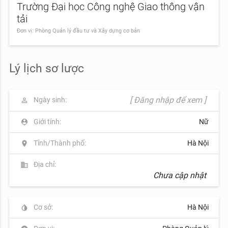
Trường Đại học Công nghệ Giao thông vận
tải
Đơn vị: Phòng Quản lý đầu tư và Xây dựng cơ bản
Lý lịch sơ lược
[ Đăng nhập để xem ]
Ngày sinh:
perm_identity
Giới tính:
Nữ
person_pin
Tỉnh/Thành phố:
Hà Nội
location_on
Địa chỉ:
business
Chưa cập nhật
Cơ sở:
Hà Nội
invert_colors