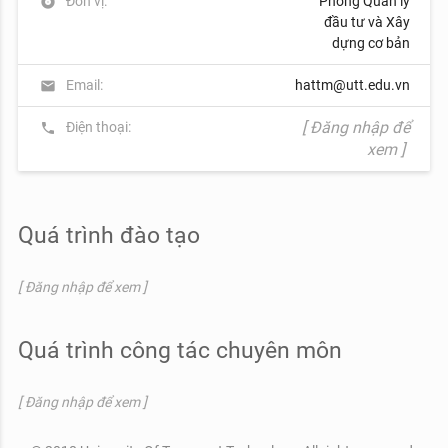
Đơn vị:
Phòng Quản lý
album
đầu tư và Xây
dựng cơ bản
Email:
hattm@utt.edu.vn
mail
[ Đăng nhập để
Điện thoại:
phone
xem ]
Quá trình đào tạo
[ Đăng nhập để xem ]
Quá trình công tác chuyên môn
[ Đăng nhập để xem ]