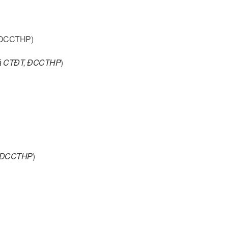
, ĐCCTHP)
ả CTĐT
,
ĐCCTHP
)
ĐCCTHP
)