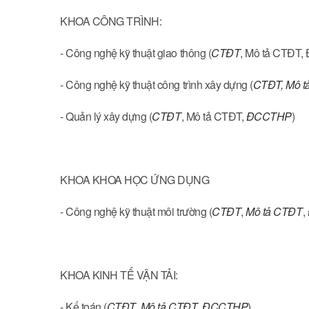
KHOA CÔNG TRÌNH:
- Công nghệ kỹ thuật giao thông (
CTĐT
, Mô tả CTĐT
- Công nghệ kỹ thuật công trình xây dựng (
CTĐT
,
Mô t
- Quản lý xây dựng (
CTĐT
, Mô tả CTĐT,
ĐCCTHP
)
KHOA KHOA HỌC ỨNG DỤNG
- Công nghệ kỹ thuật môi trường (
CTĐT
,
Mô tả CTĐT
,
KHOA KINH TẾ VẬN TẢI:
- Kế toán (
CTĐT
,
Mô tả CTĐT
,
ĐCCTHP
)