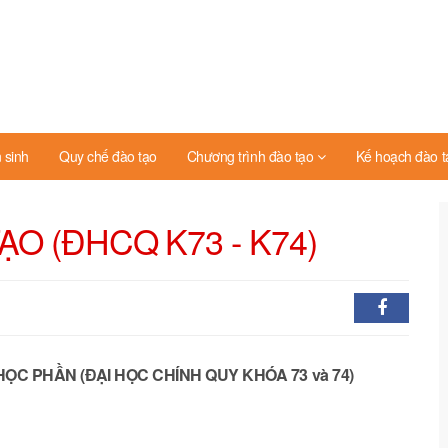
 sinh
Quy chế đào tạo
Chương trình đào tạo
Kế hoạch đào t
O (ĐHCQ K73 - K74)
ỌC PHẦN (ĐẠI HỌC CHÍNH QUY KHÓA 73 và 74)