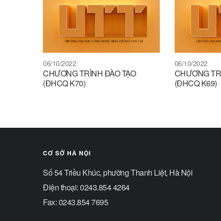
06/10/2022
06/10/2022
CHƯƠNG TRÌNH ĐÀO TẠO
CHƯƠNG TRÌ
(ĐHCQ K70)
(ĐHCQ K69)
CƠ SỞ HÀ NỘI
Số 54 Triều Khúc, phường Thanh Liệt, Hà Nội
Điện thoại: 0243.854 4264
Fax: 0243.854 7695