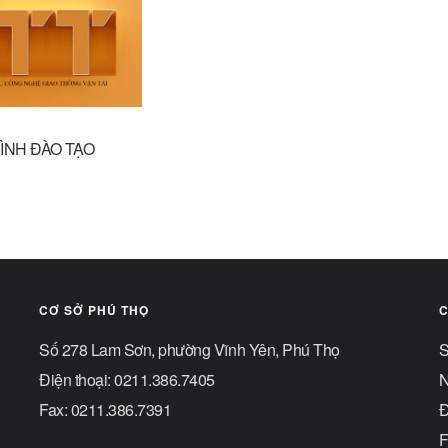
NH ĐÀO TẠO
CƠ SỞ PHÚ THỌ
C
Số 278 Lam Sơn, phường Vĩnh Yên, Phú Thọ
S
Điện thoại: 0211.386.7405
N
Fax: 0211.386.7391
Đ
F