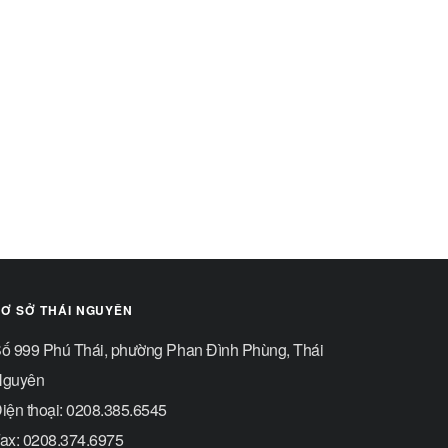
Ơ SỞ THÁI NGUYÊN
ố 999 Phú Thái, phường Phan Đình Phùng, Thái
guyên
iện thoại: 0208.385.6545
ax: 0208.374.6975