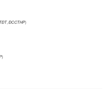
CTĐT
,
ĐCCTHP
)
P
)