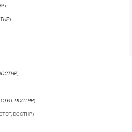
HP)
THP
)
ĐCCTHP
)
ả CTĐT
,
ĐCCTHP
)
ả CTĐT, ĐCCTHP)