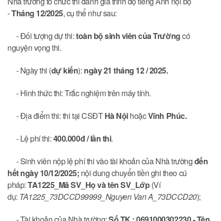
Nhà trường tổ chức thi đánh giá trình độ tiếng Anh nội bộ
-
Tháng 12/2025
, cụ thể như sau:
- Đối tượng dự thi:
toàn bộ sinh viên của Trường
có
nguyện vọng thi.
- Ngày thi (
dự kiến
):
ngày 21 tháng 12 / 2025.
- Hình thức thi: Trắc nghiệm trên máy tính.
- Địa điểm thi: thi tại CSĐT
Hà Nội
hoặc
Vĩnh Phúc.
- Lệ phí thi:
400.000đ / lần thi
.
- Sinh viên nộp lệ phí thi vào tài khoản của Nhà trường
đến
hết ngày 10/12/2025;
nội dung chuyển tiền ghi theo cú
pháp:
TA1225_Mã SV_Họ và tên SV_Lớp
(Ví
dụ:
TA1225_73DCCD99999_Nguyen Van A_73DCCD20
);
- Tài khoản của Nhà trường:
Số TK : 0691000302230 - Tên