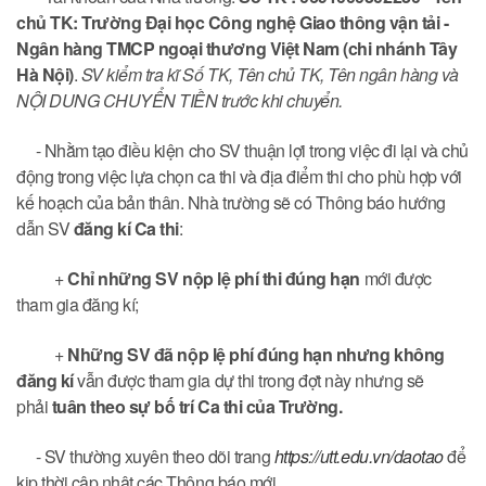
chủ TK: Trường Đại học Công nghệ Giao thông vận tải -
Ngân hàng TMCP ngoại thương Việt Nam (chi nhánh Tây
Hà Nội)
.
SV kiểm tra kĩ Số TK, Tên chủ TK, Tên ngân hàng và
NỘI DUNG CHUYỂN TIỀN trước khi chuyển.
- Nhằm tạo điều kiện cho SV thuận lợi trong việc đi lại và chủ
động trong việc lựa chọn ca thi và địa điểm thi cho phù hợp với
kế hoạch của bản thân. Nhà trường sẽ có Thông báo hướng
dẫn SV
đăng kí Ca thi
:
+
Chỉ những SV nộp lệ phí thi đúng hạn
mới được
tham gia đăng kí;
+
Những SV đã nộp lệ phí đúng hạn nhưng không
đăng kí
vẫn được tham gia dự thi trong đợt này nhưng sẽ
phải
tuân theo sự bố trí Ca thi của Trường.
- SV thường xuyên theo dõi trang
https://utt.edu.vn/daotao
để
kịp thời cập nhật các Thông báo mới.