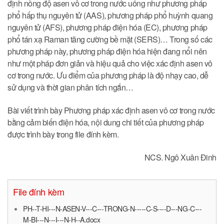
định nồng độ asen vô cơ trong nước uống như phương pháp
phổ hấp thụ nguyên tử (AAS), phương pháp phổ huỳnh quang
nguyên tử (AFS), phương pháp điện hóa (EC), phương pháp
phổ tán xạ Raman tăng cường bề mặt (SERS)… Trong số các
phương pháp này, phương pháp điện hóa hiện đang nổi nên
như một pháp đơn giản và hiệu quả cho việc xác định asen vô
cơ trong nước. Ưu điểm của phương pháp là độ nhạy cao, dễ
sử dụng và thời gian phân tích ngắn…
Bài viết trình bày Phương pháp xác định asen vô cơ trong nước
bằng cảm biến điện hóa, nội dung chi tiết của phương pháp
được trình bày trong file đính kèm.
NCS. Ngô Xuân Đinh
File đính kèm
PH--T-HI---N-ASEN-V---C---TRONG-N-----C-S----D---NG-C---
M-BI---N---I---N-H--A.docx