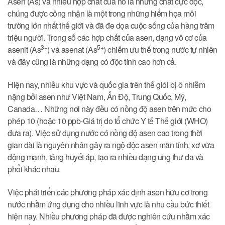
Asen (As) và nhiều hợp chất của nó là những chất cực độc,
chúng được công nhận là một trong những hiểm họa môi
trường lớn nhất thế giới và đã đe dọa cuộc sống của hàng trăm
triệu người. Trong số các hợp chất của asen, dạng vô cơ của
3+
5+
asenit (As
) và asenat (As
) chiếm ưu thế trong nước tự nhiên
và đây cũng là những dạng có độc tính cao hơn cả.
Hiện nay, nhiều khu vực và quốc gia trên thế giói bị ô nhiễm
nặng bởi asen như Việt Nam, Ấn Độ, Trung Quốc, Mỹ,
Canada… Những nơi này đều có nồng độ asen trên mức cho
phép 10 (hoặc 10 ppb-Giá trị do tổ chức Y tế Thế giới (WHO)
đưa ra). Việc sử dụng nước có nồng độ asen cao trong thời
gian dài là nguyên nhân gây ra ngộ độc asen mãn tính, xơ vữa
động mạnh, tăng huyết áp, tạo ra nhiều dạng ung thư da và
phổi khác nhau.
Việc phát triển các phương pháp xác định asen hữu cơ trong
nước nhằm ứng dụng cho nhiều lĩnh vực là nhu cầu bức thiết
hiện nay. Nhiều phương pháp đã được nghiên cứu nhằm xác