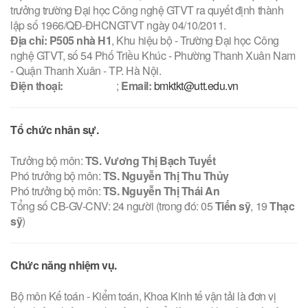
trưởng trường Đại học Công nghệ GTVT ra quyết định thành
lập số 1966/QĐ-ĐHCNGTVT ngày 04/10/2011.
Địa chỉ: P505 nhà H1
, Khu hiệu bộ - Trường Đại học Công
nghệ GTVT, số 54 Phố Triều Khúc - Phường Thanh Xuân Nam
- Quận Thanh Xuân - TP. Hà Nội.
Điện thoại:
;
Email:
bmktkt@utt.edu.vn
Tổ chức nhân sự.
Trưởng bộ môn:
TS. Vương Thị Bạch Tuyết
Phó trưởng bộ môn:
TS. Nguyễn Thị Thu Thủy
Phó trưởng bộ môn:
TS. Nguyễn Thị Thái An
Tổng số CB-GV-CNV: 24 người (trong đó: 05
Tiến sỹ
, 19
Thạc
sỹ
)
Chức năng nhiệm vụ.
Bộ môn Kế toán - Kiểm toán, Khoa Kinh tế vận tải là đơn vị