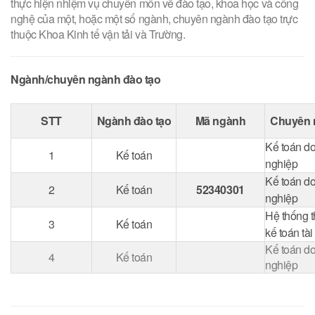
thực hiện nhiệm vụ chuyên môn về đào tạo, khoa học và công
nghệ của một, hoặc một số ngành, chuyên ngành đào tạo trực
thuộc Khoa Kinh tế vận tải và Trường.
Ngành/chuyên ngành đào tạo
STT
Ngành đào tạo
Mã ngành
Chuyên 
Kế toán d
1
Kế toán
nghiệp
Kế toán d
2
Kế toán
52340301
nghiệp
Hệ thống t
3
Kế toán
kế toán tài
Kế toán d
4
Kế toán
nghiệp