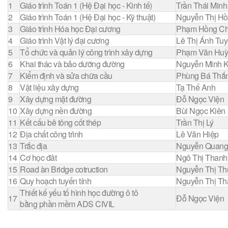
1
Giáo trình Toán 1 (Hệ Đại học - Kinh tế)
Trần Thái Minh
2
Giáo trình Toán 1 (Hệ Đại học - Kỹ thuật)
Nguyễn Thị H
3
Giáo trình Hóa học Đại cương
Phạm Hồng C
4
Giáo trình Vật lý đại cương
Lê Thị Ánh Tuy
5
Tổ chức và quản lý công trình xây dựng
Phạm Văn Hu
6
Khai thác và bảo dưỡng đường
Nguyễn Minh 
7
Kiểm định và sửa chữa cầu
Phùng Bá Thắ
8
Vật liệu xây dựng
Tạ Thế Anh
9
Xây dựng mặt đường
Đỗ Ngọc Viện
10
Xây dựng nền đường
Bùi Ngọc Kiên
11
Kết cấu bê tông cốt thép
Trần Thị Lý
12
Địa chất công trình
Lê Văn Hiệp
13
Trắc địa
Nguyễn Quang
14
Cơ học đât
Ngô Thị Than
15
Road àn Bridge cotruction
Nguyễn Thị Th
16
Quy hoạch tuyến tính
Nguyễn Thị Th
Thiết kế yếu tố hình học đường ô tô
17
Đỗ Ngọc Viện
bằng phần mềm ADS CIVIL