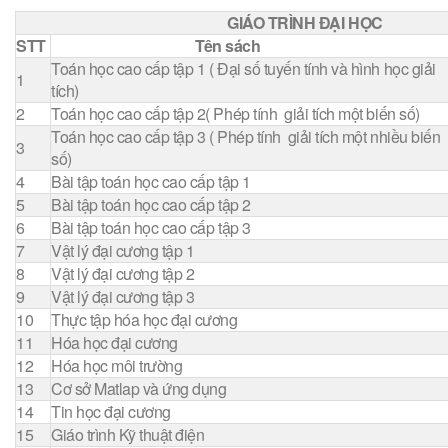
GIÁO TRÌNH ĐẠI HỌC
STT
Tên sách
Toán học cao cấp tập 1 ( Đại số tuyến tính và hình học giải
1
tích)
2
Toán học cao cấp tập 2( Phép tính giải tích một biến số)
Toán học cao cấp tập 3 ( Phép tính giải tích một nhiều biến
3
số)
4
Bài tập toán học cao cấp tập 1
5
Bài tập toán học cao cấp tập 2
6
Bài tập toán học cao cấp tập 3
7
Vật lý đại cương tập 1
8
Vật lý đại cương tập 2
9
Vật lý đại cương tập 3
10
Thực tập hóa học đại cương
11
Hóa học đại cương
12
Hóa học môi trường
13
Cơ sở Matlap và ứng dụng
14
Tin học đại cương
15
Giáo trình Kỹ thuật điện