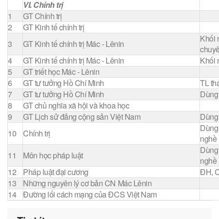
VI. Chính trị
1
GT Chính trị
2
GT Kinh tế chính trị
Khối 
3
GT Kinh tế chính trị Mác - Lênin
chuy
4
GT Kinh tế chính trị Mác - Lênin
Khối 
5
GT triết học Mác - Lênin
6
GT tư tưởng Hồ Chí Minh
TL th
7
GT tư tưởng Hồ Chí Minh
Dùng
8
GT chủ nghĩa xã hội và khoa học
9
GT Lịch sử đảng cộng sản Việt Nam
Dùng
Dùng 
10
Chính trị
nghề
Dùng 
11
Môn học pháp luật
nghề
12
Pháp luật đại cương
ĐH, 
13
Những nguyên lý cơ bản CN Mác Lênin
14
Đường lối cách mạng của ĐCS Việt Nam