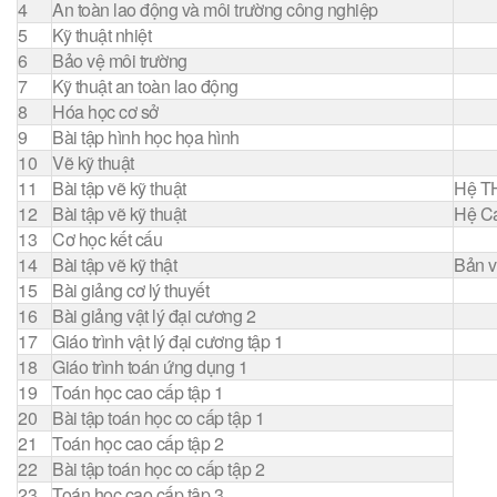
4
An toàn lao động và môi trường công nghiệp
5
Kỹ thuật nhiệt
6
Bảo vệ môi trường
7
Kỹ thuật an toàn lao động
8
Hóa học cơ sở
9
Bài tập hình học họa hình
10
Vẽ kỹ thuật
11
Bài tập vẽ kỹ thuật
Hệ T
12
Bài tập vẽ kỹ thuật
Hệ C
13
Cơ học kết cấu
14
Bài tập vẽ kỹ thật
Bản v
15
Bài giảng cơ lý thuyết
16
Bài giảng vật lý đại cương 2
17
Giáo trình vật lý đại cương tập 1
18
Giáo trình toán ứng dụng 1
19
Toán học cao cấp tập 1
20
Bài tập toán học co cấp tập 1
21
Toán học cao cấp tập 2
22
Bài tập toán học co cấp tập 2
23
Toán học cao cấp tập 3