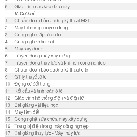
5
Giáo trình sức kéo đầu máy
V. Cơ khí
1
Chuẩn đoán bảo dưỡng kỹ thuật MXD
2
Máy thi công chuyên dùng
3
Công nghệ lắp ráp ô tô
4
Công nghệ kim loại
5
Máy xây dựng
6
Truyền động máy xây dựng
7
Truyền động thủy lực và khí nén công nghiệp
8
Chuẩn đoán bảo dưỡng kỹ thuật ô tô
9
GT lý thuyết ô tô
10
Động cơ đốt trong
11
Kết cấu và tính toán ô tô
12
Giáo trình hệ thống điện và điện tử
13
Bài giảng vật liệu học
14
Máy làm đất
15
Công nghệ sửa chữa máy xây dựng
16
Trang bị điện trong máy công nghiệp
17
Bài giảng thủy lực - Máy thủy lực