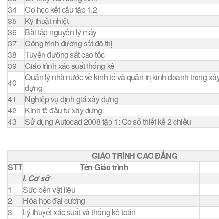
34
Cơ học kết cấu tập 1,2
35
Kỹ thuật nhiệt
36
Bài tập nguyên lý máy
37
Công trình đường sắt đô thị
38
Tuyến đường sắt cao tốc
39
Giáo trình xác suất thống kê
Quản lý nhà nước về kinh tế và quản trị kinh doanh trong xâ
40
dựng
41
Nghiệp vụ định giá xây dựng
42
Kinh tế đầu tư xây dựng
43
Sử dụng Autocad 2008 tập 1: Cơ sở thiết kế 2 chiều
GIÁO TRÌNH CAO ĐẲNG
STT
Tên Giáo trình
Gh
I. Cơ sở
1
Sức bền vật liệu
2
Hóa học đại cương
3
Lý thuyết xác suất và thống kê toán