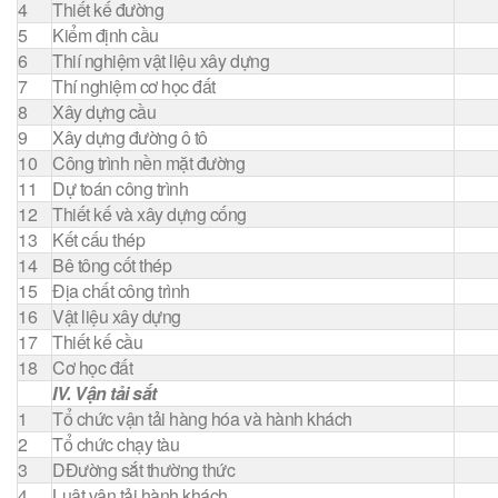
4
Thiết kế đường
5
Kiểm định cầu
6
Thií nghiệm vật liệu xây dựng
7
Thí nghiệm cơ học đất
8
Xây dựng cầu
9
Xây dựng đường ô tô
10
Công trình nền mặt đường
11
Dự toán công trình
12
Thiết kế và xây dựng cống
13
Kết cấu thép
14
Bê tông cốt thép
15
Địa chất công trình
16
Vật liệu xây dựng
17
Thiết kế cầu
18
Cơ học đất
IV. Vận tải sắt
1
Tổ chức vận tải hàng hóa và hành khách
2
Tổ chức chạy tàu
3
DĐường sắt thường thức
4
Luật vận tải hành khách