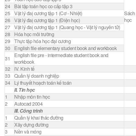
24
Bài tập toán học co cấp tập 3
25
Vật lý đaị cương tập 1 (Cơ - Nhiệt)
Sách 
học
26
Vật lý đaị cương tập 1 (Điện học)
27
Vật lý đaị cương tập 1 (Quang học - Vật lý nguyên tử)
28
Hóa học môi trường
29
Thực tập hóa học đại cương
30
English file elementary student book and workbook
English file pre - intermediate student book and
31
workbook
32
IV. Kinh tế
33
Quản lý doanh nghiệp
34
Lý thuyết hoạch toán kế toán
II. Tin học
1
Nhập môn tin học
2
Autocad 2004
III. Công trình
1
Quản lý khai thác đường
2
Xây dựng đường
3
Nền và móng