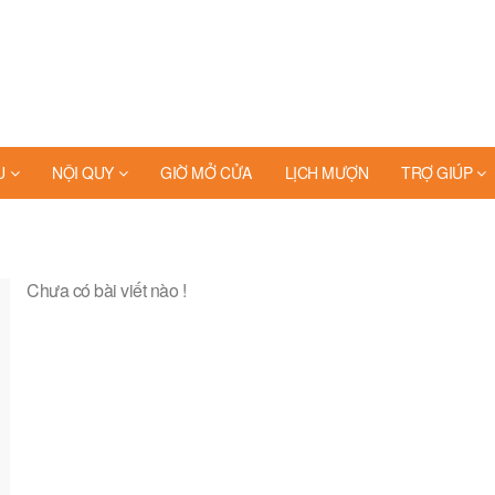
U
NỘI QUY
GIỜ MỞ CỬA
LỊCH MƯỢN
TRỢ GIÚP
Chưa có bài viết nào !