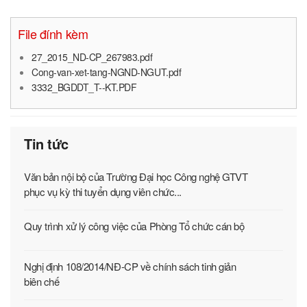
File đính kèm
27_2015_ND-CP_267983.pdf
Cong-van-xet-tang-NGND-NGUT.pdf
3332_BGDDT_T--KT.PDF
Tin tức
Văn bản nội bộ của Trường Đại học Công nghệ GTVT
phục vụ kỳ thi tuyển dụng viên chức...
Quy trình xử lý công việc của Phòng Tổ chức cán bộ
Nghị định 108/2014/NĐ-CP về chính sách tinh giản
biên chế