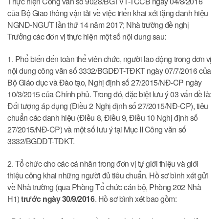
Thực hiện Công văn số 9028/BGTVT-TCCB ngày 04/8/2016
của Bộ Giao thông vận tải về việc triển khai xét tặng danh hiệu
NGND-NGƯT lần thứ 14 năm 2017; Nhà trường đề nghị
Trưởng các đơn vị thực hiện một số nội dung sau:
1. Phổ biến đến toàn thể viên chức, người lao động trong đơn vị
nội dung công văn số 3332/BGDĐT-TĐKT ngày 07/7/2016 của
Bộ Giáo dục và Đào tạo, Nghị định số 27/2015/NĐ-CP ngày
10/3/2015 của Chính phủ. Trong đó, đặc biệt lưu ý 03 vấn đề là:
Đối tượng áp dụng (Điều 2 Nghị định số 27/2015/NĐ-CP), tiêu
chuẩn các danh hiệu (Điều 8, Điều 9, Điều 10 Nghị định số
27/2015/NĐ-CP) và một số lưu ý tại Mục II Công văn số
3332/BGDĐT-TĐKT.
2. Tổ chức cho các cá nhân trong đơn vị tự giới thiệu và giới
thiệu công khai những người đủ tiêu chuẩn. Hồ sơ bình xét gửi
về Nhà trường (qua Phòng Tổ chức cán bộ, Phòng 202 Nhà
H1)
trước ngày 30/9/2016
. Hồ sơ bình xét bao gồm: