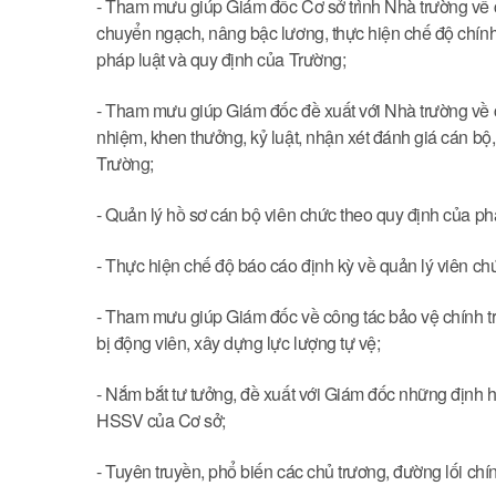
- Tham mưu giúp Giám đốc Cơ sở trình Nhà trường về 
chuyển ngạch, nâng bậc lương, thực hiện chế độ chính
pháp luật và quy định của Trường;
- Tham mưu giúp Giám đốc đề xuất với Nhà trường về c
nhiệm, khen thưởng, kỷ luật, nhận xét đánh giá cán bộ
Trường;
- Quản lý hồ sơ cán bộ viên chức theo quy định của ph
- Thực hiện chế độ báo cáo định kỳ về quản lý viên ch
- Tham mưu giúp Giám đốc về công tác bảo vệ chính trị 
bị động viên, xây dựng lực lượng tự vệ;
- Nắm bắt tư tưởng, đề xuất với Giám đốc những định h
HSSV của Cơ sở;
- Tuyên truyền, phổ biến các chủ trương, đường lối chí