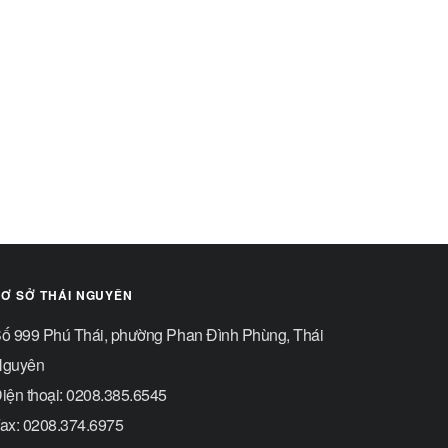
Ơ SỞ THÁI NGUYÊN
ố 999 Phú Thái, phường Phan Đình Phùng, Thái
guyên
iện thoại: 0208.385.6545
ax: 0208.374.6975