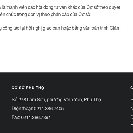
 là thành viên các hội đồng tư vấn khác của Cơ sở theo quyết
viên chức trong đơn vị theo phân cấp của Cơ sở;
ụ công tác tại hội nghị giao ban hoặc bằng văn bản trình Giám
CƠ SỞ PHÚ THỌ
C
Số 278 Lam Sơn, phường Vĩnh Yên, Phú Thọ
S
Điện thoại: 0211.386.7405
N
Fax: 0211.386.7391
Đ
F