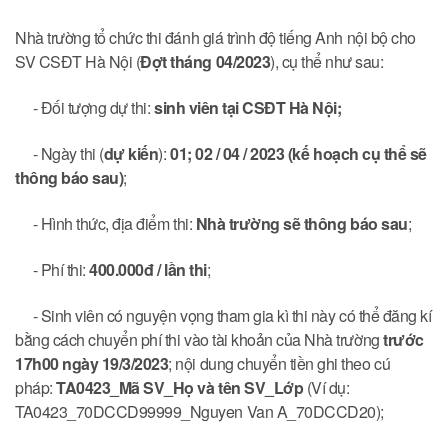
Nhà trường tổ chức thi đánh giá trình độ tiếng Anh nội bộ cho
SV CSĐT Hà Nội (
Đợt tháng 04/2023
), cụ thể như sau:
- Đối tượng dự thi:
sinh viên tại CSĐT Hà Nội;
- Ngày thi (
dự kiến
):
01; 02 / 04 / 2023 (kế hoạch cụ thể sẽ
thông báo sau)
;
- Hình thức, địa điểm thi:
Nhà trường sẽ thông báo sau
;
- Phí thi:
400.000đ / lần thi
;
- Sinh viên có nguyện vọng tham gia kì thi này có thể đăng kí
bằng cách chuyển phí thi vào tài khoản của Nhà trường
trước
17h00 ngày 19/3/2023
; nội dung chuyển tiền ghi theo cú
pháp:
TA0423_Mã SV_Họ và tên SV_Lớp
(Ví dụ:
TA0423_70DCCD99999_Nguyen Van A_70DCCD20);