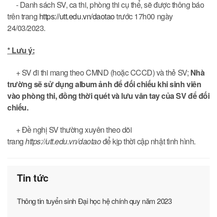
- Danh sách SV, ca thi, phòng thi cụ thể, sẽ được thông báo
trên trang
https://utt.edu.vn/daotao
trước 17h00 ngày
24/03/2023.
* Lưu ý:
+ SV đi thi mang theo CMND (hoặc CCCD) và thẻ SV;
Nhà
trường sẽ sử dụng album ảnh để đối chiếu khi sinh viên
vào phòng thi, đồng thời quét và lưu vân tay của SV để đối
chiếu.
+ Đề nghị SV thường xuyên theo dõi
trang
https://utt.edu.vn/daotao
để kịp thời cập nhật tình hình.
Tin tức
Thông tin tuyển sinh Đại học hệ chính quy năm 2023