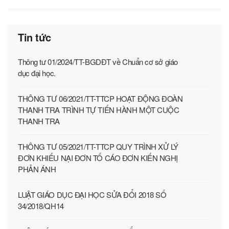
Tin tức
Thông tư 01/2024/TT-BGDĐT về Chuẩn cơ sở giáo
dục đại học.
THÔNG TƯ 06/2021/TT-TTCP HOẠT ĐỘNG ĐOÀN
THANH TRA TRÌNH TỰ TIẾN HÀNH MỘT CUỘC
THANH TRA
THÔNG TƯ 05/2021/TT-TTCP QUY TRÌNH XỬ LÝ
ĐƠN KHIẾU NẠI ĐƠN TỐ CÁO ĐƠN KIẾN NGHỊ
PHẢN ÁNH
LUẬT GIÁO DỤC ĐẠI HỌC SỬA ĐỔI 2018 SỐ
34/2018/QH14