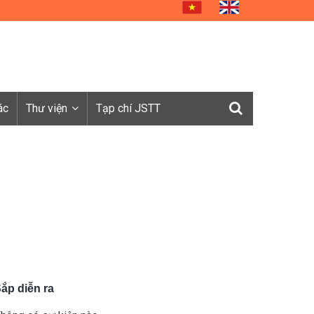
ác
Thư viện
Tạp chí JSTT
ắp diễn ra