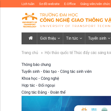
Lịch tuần
Sơ đồ website
E-Office
Giảng viên/viên chức
Giới thiệu
Tin tức
Tuyển sinh
Trang chủ
»
Hội thảo quốc tế Thúc đẩy các sáng kiế
Thông báo chung
Tuyển sinh - Đào tạo - Công tác sinh viên
Khoa học - Công nghệ
Hợp tác - Đối ngoại
Công tác Đảng - Đoàn thể