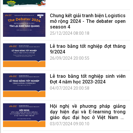
Chung kết giải tranh biện Logistics
mở rộng 2024 - The debater open
season 4
25/12/2024 08:00:18
Lễ trao bằng tốt nghiệp đợt tháng
9/2024
26/09/2024 20:00:55
Lễ trao bằng tốt nghiệp sinh viên
Đợt 4 năm học 2023-2024
04/07/2024 20:00:58
Hội nghị về phương pháp giảng
dạy hiện đại và E-learning trong
giáo dục đại học ở Việt Nam và
trên thế giới
03/07/2024 09:00:10