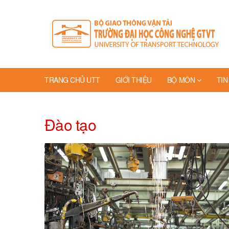
TRANG CHỦ UTT
GIỚI THIỆU
BỘ MÔN
TIN
Đào tạo