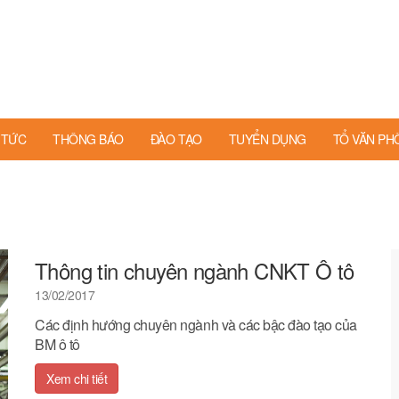
 TỨC
THÔNG BÁO
ĐÀO TẠO
TUYỂN DỤNG
TỔ VĂN P
Thông tin chuyên ngành CNKT Ô tô
13/02/2017
Các định hướng chuyên ngành và các bậc đào tạo của
BM ô tô
Xem chi tiết