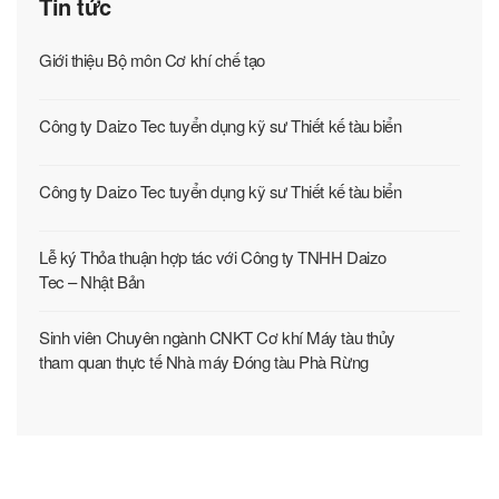
CƠ SỞ HÀ NỘI
Số 54 Triều Khúc, phường Thanh Liệt, Hà Nội
Điện thoại: 0243.854 4264
Fax: 0243.854 7695
CƠ SỞ PHÚ THỌ
Số 278 Lam Sơn, phường Vĩnh Yên, Phú Thọ
Điện thoại: 0211.386.7405
Fax: 0211.386.7391