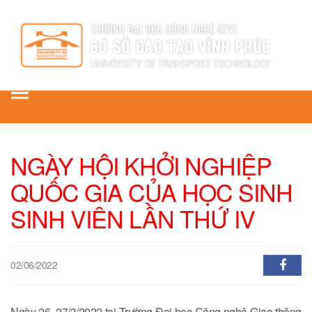
Toggle
navigation
NGÀY HỘI KHỞI NGHIỆP
QUỐC GIA CỦA HỌC SINH
SINH VIÊN LẦN THỨ IV
02/06/2022
Ngày 26, 27/3/2022 tại Trường Đại học Công nghệ Giao thông