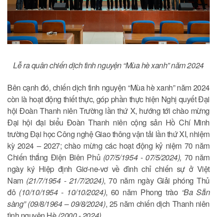
Lễ r
a quân
chiến dịch tình nguyện “Mùa hè xanh” năm 2024
Bên cạnh đó, chiến dịch tình nguyện “Mùa hè xanh” năm 2024
còn là hoạt động thiết thực, góp phần thực hiện Nghị quyết Đại
hội Đoàn Thanh niên Trường lần thứ X, hướng tới chào mừng
Đại hội đại biểu Đoàn Thanh niên cộng sản Hồ Chí Minh
trường Đại học Công nghệ Giao thông vận tải lần thứ XI, nhiệm
kỳ 2024 – 2027; chào mừng các hoạt động kỷ niệm 70 năm
Chiến thắng Điện Biên Phủ
(07/5/1954 - 07/5/2024),
70 năm
ngày ký Hiệp định Giơ-ne-vơ về đình chỉ chiến sự ở Việt
Nam
(21/7/1954 - 21/7/2024)
, 70 năm ngày Giải phóng Thủ
đô
(10/10/1954 - 10/10/2024)
, 60 năm Phong trào
“Ba Sẵn
sàng”
(09/8/1964 – 09/8/2024)
, 25 năm chiến dịch Thanh niên
tình nguyện Hè
(2000 - 2024)
.