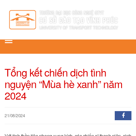
Toggle
navigation
Tổng kết chiến dịch tình
nguyện “Mùa hè xanh” năm
2024
21/08/2024
Với tinh thần tiên phong xung kích, các chiến sĩ thanh niên, sinh