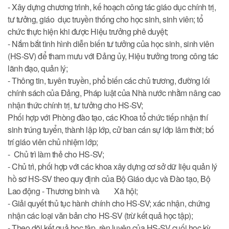
- Xây dựng chương trình, kế hoạch công tác giáo dục chính trị,
tư tưởng, giáo dục truyền thống cho học sinh, sinh viên; tổ
chức thực hiện khi được Hiệu trưởng phê duyệt;
- Nắm bắt tình hình diễn biến tư tưởng của học sinh, sinh viên
(HS-SV) để tham mưu với Đảng ủy, Hiệu trưởng trong công tác
lãnh đạo, quản lý;
- Thông tin, tuyên truyền, phổ biến các chủ trương, đường lối
chính sách của Đảng, Pháp luật của Nhà nước nhằm nâng cao
nhận thức chính trị, tư tưởng cho HS-SV;
Phối hợp với Phòng đào tạo, các Khoa tổ chức tiếp nhận thí
sinh trúng tuyển, thành lập lớp, cử ban cán sự lớp lâm thời; bố
trí giáo viên chủ nhiệm lớp;
- Chủ trì làm thẻ cho HS-SV;
- Chủ trì, phối hợp với các khoa xây dựng cơ sở dữ liệu quản lý
hồ sơ HS-SV theo quy định của Bộ Giáo dục và Đào tạo, Bộ
Lao động - Thương binh và Xã hội;
- Giải quyết thủ tục hành chính cho HS-SV; xác nhận, chứng
nhận các loại văn bản cho HS-SV (trừ kết quả học tập);
- Theo dõi kết quả học tập, rèn luyện của HS-SV cuối học kỳ,