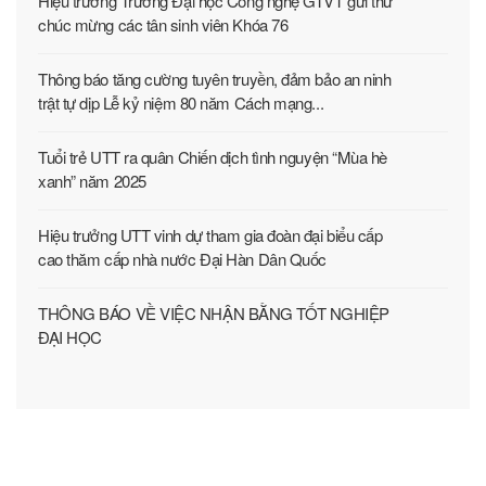
Hiệu trưởng Trường Đại học Công nghệ GTVT gửi thư
chúc mừng các tân sinh viên Khóa 76
Thông báo tăng cường tuyên truyền, đảm bảo an ninh
trật tự dịp Lễ kỷ niệm 80 năm Cách mạng...
Tuổi trẻ UTT ra quân Chiến dịch tình nguyện “Mùa hè
xanh” năm 2025
Hiệu trưởng UTT vinh dự tham gia đoàn đại biểu cấp
cao thăm cấp nhà nước Đại Hàn Dân Quốc
THÔNG BÁO VỀ VIỆC NHẬN BẰNG TỐT NGHIỆP
ĐẠI HỌC