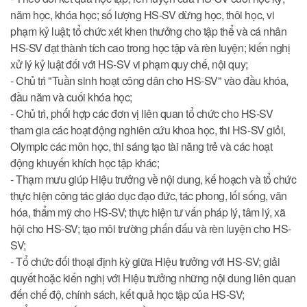
năm học, khóa học; số lượng HS-SV dừng học, thôi học, vi
phạm kỷ luật; tổ chức xét khen thưởng cho tập thể và cá nhân
HS-SV đạt thành tích cao trong học tập và rèn luyện; kiến nghị
xử lý kỷ luật đối với HS-SV vi phạm quy chế, nội quy;
- Chủ trì "Tuần sinh hoạt công dân cho HS-SV" vào đầu khóa,
đầu năm và cuối khóa học;
- Chủ trì, phối hợp các đơn vị liên quan tổ chức cho HS-SV
tham gia các hoạt động nghiên cứu khoa học, thi HS-SV giỏi,
Olympic các môn học, thi sáng tạo tài năng trẻ và các hoạt
động khuyến khích học tập khác;
- Thạm mưu giúp Hiệu trưởng về nội dung, kế hoạch và tổ chức
thực hiện công tác giáo dục đạo đức, tác phong, lối sống, văn
hóa, thẩm mỹ cho HS-SV; thực hiện tư vấn pháp lý, tâm lý, xã
hội cho HS-SV; tạo môi trường phấn đấu và rèn luyện cho HS-
SV;
- Tổ chức đối thoại định kỳ giữa Hiệu trưởng với HS-SV; giải
quyết hoặc kiến nghị với Hiệu trưởng những nội dung liên quan
đến chế độ, chính sách, kết quả học tập của HS-SV;