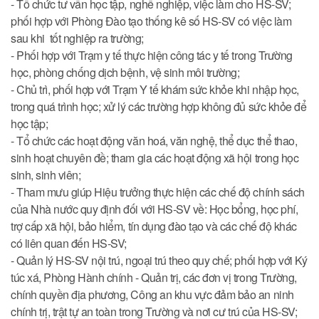
- Tổ chức tư vấn học tập, nghề nghiệp, việc làm cho HS-SV;
phối hợp với Phòng Đào tạo thống kê số HS-SV có việc làm
sau khi tốt nghiệp ra trường;
- Phối hợp với Trạm y tế thực hiện công tác y tế trong Trường
học, phòng chống dịch bệnh, vệ sinh môi trường;
- Chủ trì, phối hợp với Trạm Y tế khám sức khỏe khi nhập học,
trong quá trình học; xử lý các trường hợp không đủ sức khỏe để
học tập;
- Tổ chức các hoạt động văn hoá, văn nghệ, thể dục thể thao,
sinh hoạt chuyên đề; tham gia các hoạt động xã hội trong học
sinh, sinh viên;
- Tham mưu giúp Hiệu trưởng thực hiện các chế độ chính sách
của Nhà nước quy định đối với HS-SV về: Học bổng, học phí,
trợ cấp xã hội, bảo hiểm, tín dụng đào tạo và các chế độ khác
có liên quan đến HS-SV;
- Quản lý HS-SV nội trú, ngoại trú theo quy chế; phối hợp với Ký
túc xá, Phòng Hành chính - Quản trị, các đơn vị trong Trường,
chính quyền địa phương, Công an khu vực đảm bảo an ninh
chính trị, trật tự an toàn trong Trường và nơi cư trú của HS-SV;