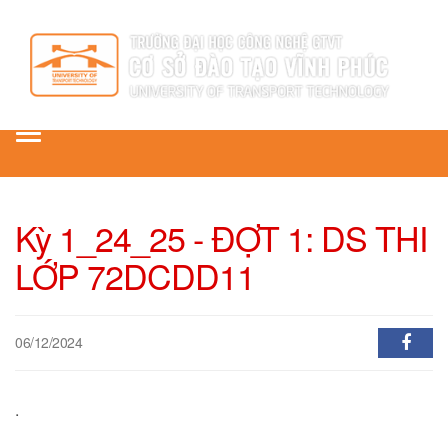
Toggle
navigation
Kỳ 1_24_25 - ĐỢT 1: DS THI
LỚP 72DCDD11
06/12/2024
.