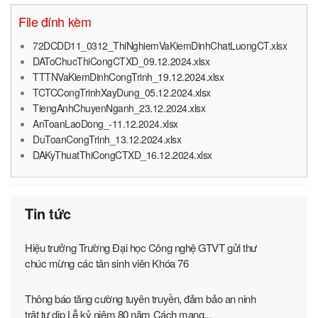
File đính kèm
72DCDD11_0312_ThiNghiemVaKiemDinhChatLuongCT.xlsx
DAToChucThiCongCTXD_09.12.2024.xlsx
TTTNVaKiemDinhCongTrinh_19.12.2024.xlsx
TCTCCongTrinhXayDung_05.12.2024.xlsx
TiengAnhChuyenNganh_23.12.2024.xlsx
AnToanLaoDong_-11.12.2024.xlsx
DuToanCongTrinh_13.12.2024.xlsx
DAKyThuatThiCongCTXD_16.12.2024.xlsx
Tin tức
Hiệu trưởng Trường Đại học Công nghệ GTVT gửi thư
chúc mừng các tân sinh viên Khóa 76
Thông báo tăng cường tuyên truyền, đảm bảo an ninh
trật tự dịp Lễ kỷ niệm 80 năm Cách mạng...