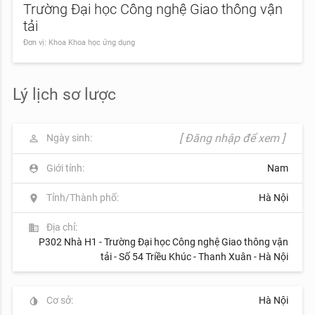
Trường Đại học Công nghệ Giao thông vận
tải
Đơn vị: Khoa Khoa học ứng dụng
Lý lịch sơ lược
[ Đăng nhập để xem ]
Ngày sinh:
perm_identity
Giới tính:
Nam
person_pin
Tỉnh/Thành phố:
Hà Nội
location_on
Địa chỉ:
business
P302 Nhà H1 - Trường Đại học Công nghệ Giao thông vận
tải - Số 54 Triều Khúc - Thanh Xuân - Hà Nội
Cơ sở:
Hà Nội
invert_colors