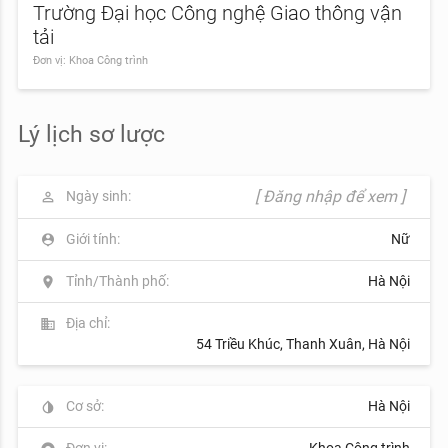
Trường Đại học Công nghệ Giao thông vận
tải
Đơn vị: Khoa Công trình
Lý lịch sơ lược
[ Đăng nhập để xem ]
Ngày sinh:
perm_identity
Giới tính:
Nữ
person_pin
Tỉnh/Thành phố:
Hà Nội
location_on
Địa chỉ:
business
54 Triều Khúc, Thanh Xuân, Hà Nội
Cơ sở:
Hà Nội
invert_colors
Đơn vị:
Khoa Công trình