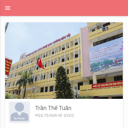
menu
Trần Thế Tuân
PGS.TS Kinh tế. GVCC