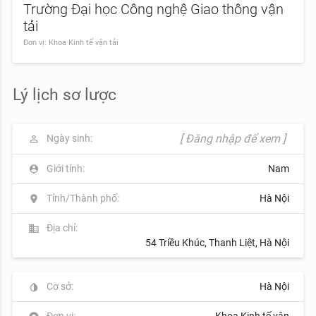
Trường Đại học Công nghệ Giao thông vận
tải
Đơn vị: Khoa Kinh tế vận tải
Lý lịch sơ lược
[ Đăng nhập để xem ]
Ngày sinh:
perm_identity
Giới tính:
Nam
person_pin
Tỉnh/Thành phố:
Hà Nội
location_on
Địa chỉ:
business
54 Triều Khúc, Thanh Liệt, Hà Nội
Cơ sở:
Hà Nội
invert_colors
Đơn vị:
Khoa Kinh tế vận