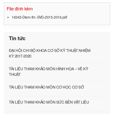
File đính kèm
16343-Diem-thi--SVG-2015-2016.pdf
Tin tức
ĐẠI HỘI CHI BỘ KHOA CƠ SỞ KỸ THUẬT NHIỆM
KỲ 2017-2020
TÀI LIỆU THAM KHẢO MÔN HÌNH HỌA – VẼ KỸ
THUẬT
TÀI LIỆU THAM KHẢO MÔN CƠ HỌC CƠ SỞ
TÀI LIỆU THAM KHẢO MÔN SỨC BỀN VẬT LIỆU