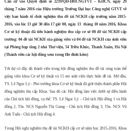
Căn cứ vào Quyết định số 2
219
/QĐ-ĐH
CNGTVT – KHCN,
ngày 29
tháng 7 năm 2016 của Hiệu trưởng Trường Đại học
Công nghệ GTVT
về
việc
ban hành tổ chức nghiệm thu đề tài NCKH cấp trường năm 2015-
2016
, vào lúc 13 giờ 30 đến 17 giờ 00, ngày 13 tháng 10 năm 2016,
Khoa
Cơ sở kỹ thuật
đã tiến hành nghiệm thu cấp cơ sở 08 đề tài NCKH cấp
trường: 04 đề tài NCKH của giảng viên và 04 đề tài NCKH của sinh viên
tại Phòng họp tầng 2 nhà Thư viện, 54 Triều Khúc, Thanh Xuân, Hà Nội
(Thành viên các hội đồng xem trong file đính kèm)
Tới dự có đầy đủ thành viên trong hội đồng nghiệm thu đề tài cùng toàn thể
giảng viên khoa
Cơ sở kỹ thuật
và 15 em sinh viên thực hiện đề tài. Mở đầu,
TS.
Lê Ngọc Lý - Phó trưởng khoa Cơ sở kỹ thuật
đã giới thiệu thành phần
Hội
đồng nghiệm thu cấp Khoa
. Sau đó
các H
ội đồng làm việc dưới sự điều hành
của
C
hủ tịch hội đồng, cụ thể
:
TS. Lê Ngọc Lý – Chủ
tịch Hội đồng 1 và Hội
đồng 2; Ths. NCS Nguyễn Thị Giang - Chủ tịch Hội đồng 3; Ths. NCS Vũ
Anh Tuấn - Chủ tịch Hội đồng 4.
Trong Hội nghị nghiệm thu đề tài NCKH cấp cơ sở năm học 2015-2016, Khoa