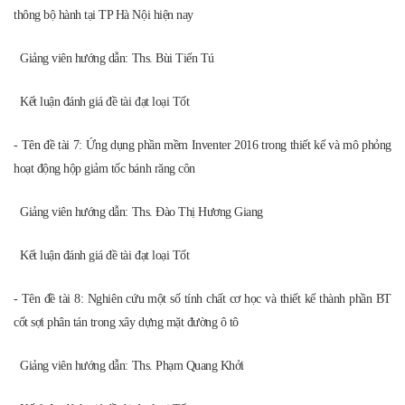
Kết luận đánh giá đề tài đạt loại Tốt
Sau khi kết thúc buổi nghiệm thu đề tài NCKH, các chủ nhiệm đề tài
, các em
sinh viên
không chỉ hoàn thành nhiệm vụ mà còn tạo ra nhiều sản phẩm khoa
học có tính thực tiễn cao, có thể phát triển và ứng dụng trong thực tế. Buổi
nghiệm thu đề tài NCKH năm 2015-2016 thành công tốt đẹp.
File đính kèm
Ke-hoach-nghiem-thu-de-tai-KH-cap-khoa.pdf
Tin tức
ĐẠI HỘI CHI BỘ KHOA CƠ SỞ KỸ THUẬT NHIỆM