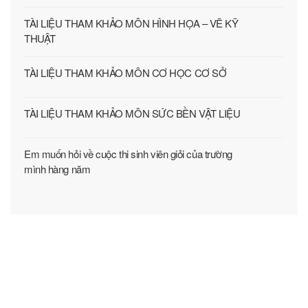
CƠ SỞ HÀ NỘI
Số 54 Triều Khúc, phường Thanh Liệt, Hà Nội
Điện thoại: 0243.854 4264
Fax: 0243.854 7695
CƠ SỞ PHÚ THỌ
Số 278 Lam Sơn, phường Vĩnh Yên, Phú Thọ
Điện thoại: 0211.386.7405
Fax: 0211.386.7391
CƠ SỞ THÁI NGUYÊN
Số 999 Phú Thái, phường Phan Đình Phùng, Thái Nguyên