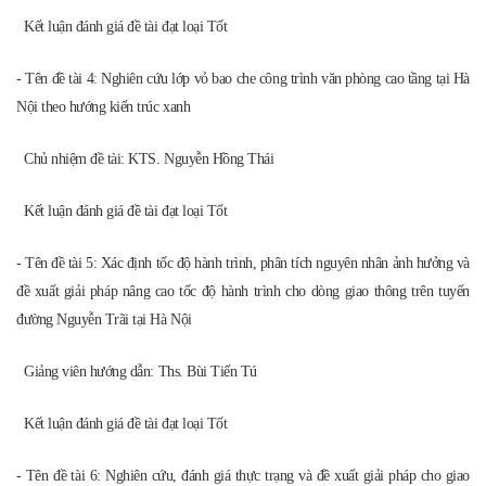
- Tên đề tài
6
:
Nghiên cứu, đánh giá thực trạng và đề xuất giải pháp cho giao
thông bộ hành tại TP Hà Nội hiện nay
Giảng viên hướng dẫn
:
Ths. Bùi Tiến Tú
Kết luận đánh giá đề tài đạt loại Tốt
- Tên đề tài 7:
Ứng dụng phần mềm Inventer 2016 trong thiết kế và mô phỏng
hoạt động hộp giảm tốc bánh răng côn
Giảng viên hướng dẫn
:
Ths. Đào Thị Hương Giang
Kết luận đánh giá đề tài đạt loại Tốt
- Tên đề tài 8:
Nghiên cứu một số tính chất cơ học và thiết kế thành phần BT
cốt sợi phân tán trong xây dựng mặt đường ô tô
Giảng viên hướng dẫn
:
Ths. Phạm Quang Khởi