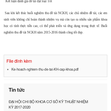
KỲ 2017-2020
TÀI LIỆU THAM KHẢO MÔN HÌNH HỌA – VẼ KỸ
THUẬT
TÀI LIỆU THAM KHẢO MÔN CƠ HỌC CƠ SỞ
TÀI LIỆU THAM KHẢO MÔN SỨC BỀN VẬT LIỆU
Em muốn hỏi về cuộc thi sinh viên giỏi của trường
mình hàng năm