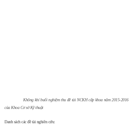
- Tên đề tài 1:
Xây dựng ứng dụng hỗ trợ học tập môn Cơ học cơ sở chạy trên
hệ điều hành Android và Windows
Chủ nhiệm đề tài:
Ths. Hoàng Quyết Chiến
Kết luận đánh giá đề tài đạt loại Tốt
- Tên đề tài 2:
Nghiên cứu xác định mạch dừng thi công trong xây dựng cống
hộp BTCT đổ tại chỗ
Chủ nhiệm đề tài:
Ths. Đồng Thị Thanh Hường
Kết luận đánh giá đề tài đạt loại Tốt
- Tên đề tài 3:
Nghiên cứu đề xuất giải pháp quản lý rủi ro trong dự án đầu tư
xây dựng công trình giao thông ở Việt Nam