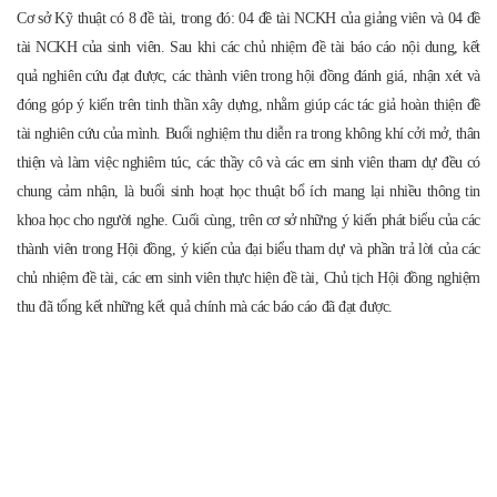
Cơ sở Kỹ thuật
có 8 đề tài, trong đó: 04 đề tài NCKH của giảng viên và 04 đề
tài NCKH của sinh viên. Sau khi các chủ nhiệm đề tài báo cáo nội dung, kết
quả nghiên cứu đạt được, các thành viên trong
hội đồng
đánh giá, nhận xét và
đóng góp ý kiến trên tinh thần xây dựng, nhằm giúp các tác giả hoàn thiện đề
tài nghiên cứu của mình. Buổi nghiệm thu diễn ra trong không khí cởi mở, thân
thiện và làm việc nghiêm túc, các thầy cô và các em sinh viên tham dự đều có
chung cảm nhận, là buổi sinh hoạt học thuật bổ ích mang lại nhiều thông tin
khoa học cho người nghe
. Cuối cùng, trên cơ sở những ý kiến phát biểu của các
thành viên trong Hội đồng, ý kiến của đại biểu tham dự và phần trả lời của các
chủ nhiệm đề tài,
các em sinh viên thực hiện đề tài, C
hủ tịch Hội đồng nghiệm
thu đã tổng kết những kết quả chính mà các báo cáo đã đạt được.
Không khí buổi nghiệm thu đề tài NCKH cấp khoa năm 2015-2016
của Khoa Cơ sở Kỹ thuật
Danh sách các đề tài nghiên cứu: