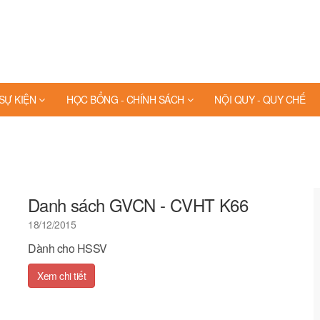
 SỰ KIỆN
HỌC BỔNG - CHÍNH SÁCH
NỘI QUY - QUY CHẾ
Danh sách GVCN - CVHT K66
18/12/2015
Dành cho HSSV
Xem chi tiết