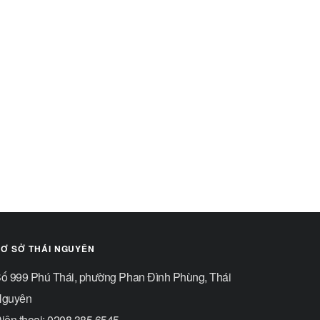
Ơ SỞ THÁI NGUYÊN
ố 999 Phú Thái, phường Phan Đình Phùng, Thái
guyên
iện thoại: 0208.385.6545