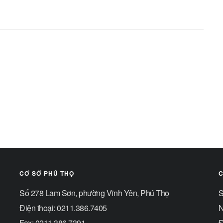
CƠ SỞ PHÚ THỌ
C
Số 278 Lam Sơn, phường Vĩnh Yên, Phú Thọ
S
Điện thoại: 0211.386.7405
N
Fax: 0211.386.7391
Đ