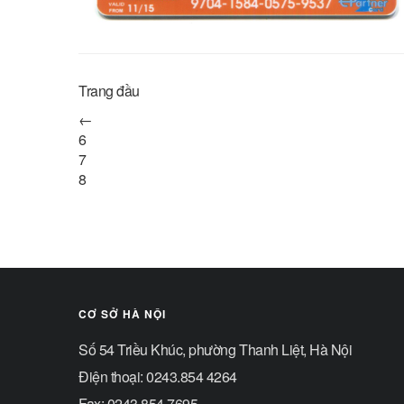
Trang đầu
←
6
7
8
CƠ SỞ HÀ NỘI
Số 54 Triều Khúc, phường Thanh Liệt, Hà Nội
Điện thoại: 0243.854 4264
Fax: 0243.854 7695