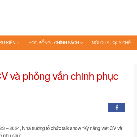
 SỰ KIỆN
HỌC BỔNG - CHÍNH SÁCH
NỘI QUY - QUY CHẾ
CV và phỏng vấn chinh phục
23 – 2024, Nhà trường tổ chức talk show “Kỹ năng viết CV và
ể như sau: