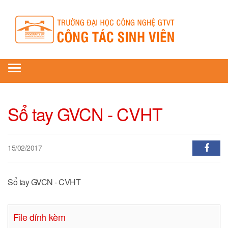
Toggle
navigation
Sổ tay GVCN - CVHT
15/02/2017
Sổ tay GVCN - CVHT
File đính kèm