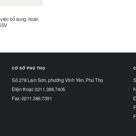
việc bổ sung, hoàn
HSSV
CƠ SỞ PHÚ THỌ
C
Số 278 Lam Sơn, phường Vĩnh Yên, Phú Thọ
S
Điện thoại: 0211.386.7405
N
Fax: 0211.386.7391
Đ
F
F