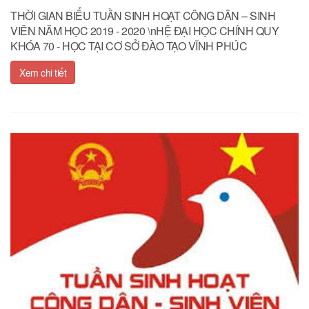
THỜI GIAN BIỂU TUẦN SINH HOẠT CÔNG DÂN – SINH
VIÊN NĂM HỌC 2019 - 2020 \nHỆ ĐẠI HỌC CHÍNH QUY
KHÓA 70 - HỌC TẠI CƠ SỞ ĐÀO TẠO VĨNH PHÚC
Xem chi tiết