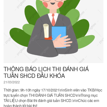
THÔNG BÁO LỊCH THI ĐÁNH GIÁ
TUẦN SHCD ĐẦU KHÓA
21/03/2022
Thời gian: 9h-10h ngày 17/10/2021\n\nSinh viên vào TKB/Học
trực tuyến chọn THI ĐÁNH GIÁ TUẦN SHCD\n\nTrong mục
TÀI LIỆU chọn Bài thi đánh giá tuần SHCD.\n\nChúc các em
hoàn thành tốt bài thi!