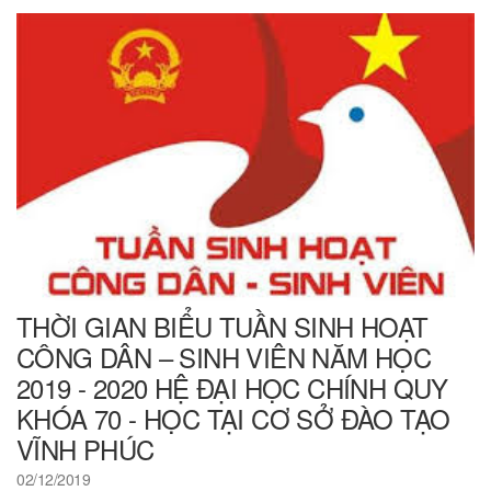
THỜI GIAN BIỂU TUẦN SINH HOẠT
CÔNG DÂN – SINH VIÊN NĂM HỌC
2019 - 2020 HỆ ĐẠI HỌC CHÍNH QUY
KHÓA 70 - HỌC TẠI CƠ SỞ ĐÀO TẠO
VĨNH PHÚC
02/12/2019