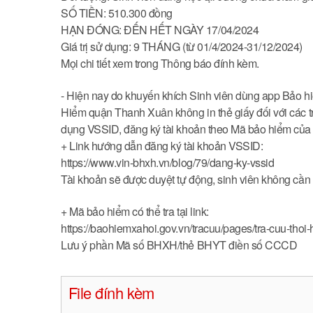
SỐ TIỀN: 510.300 đồng
HẠN ĐÓNG: ĐẾN HẾT NGÀY 17/04/2024
Giá trị sử dụng: 9 THÁNG (từ 01/4/2024-31/12/2024)
Mọi chi tiết xem trong Thông báo đính kèm.
- Hiện nay do khuyến khích Sinh viên dùng app Bảo hi
Hiểm quận Thanh Xuân không in thẻ giấy đối với các tr
dụng VSSID, đăng ký tài khoản theo Mã bảo hiểm của
+ Link hướng dẫn đăng ký tài khoản VSSID:
https://www.vin-bhxh.vn/blog/79/dang-ky-vssid
Tài khoản sẽ được duyệt tự động, sinh viên không cần
+ Mã bảo hiểm có thể tra tại link:
https://baohiemxahoi.gov.vn/tracuu/pages/tra-cuu-thoi
Lưu ý phần Mã số BHXH/thẻ BHYT điền số CCCD
File đính kèm