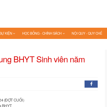
 SỰ KIỆN
HỌC BỔNG - CHÍNH SÁCH
NỘI QUY - QUY CHẾ
ng BHYT Sinh viên năm
024 (ĐỢT CUỐI）
gia BHYT