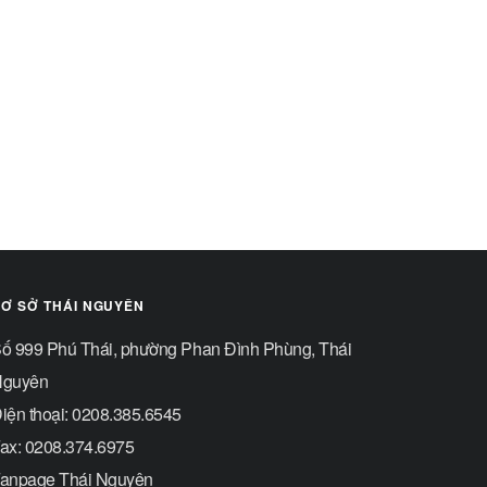
Ơ SỞ THÁI NGUYÊN
ố 999 Phú Thái, phường Phan Đình Phùng, Thái
guyên
iện thoại: 0208.385.6545
ax: 0208.374.6975
anpage Thái Nguyên