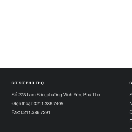
CƠ SỞ PHÚ THỌ
C
Số 278 Lam Sơn, phường Vĩnh Yên, Phú Thọ
S
Điện thoại: 0211.386.7405
N
Fax: 0211.386.7391
Đ
F
F