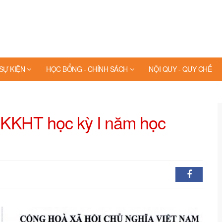
 SỰ KIỆN
HỌC BỔNG - CHÍNH SÁCH
NỘI QUY - QUY CHẾ
 KKHT học kỳ I năm học