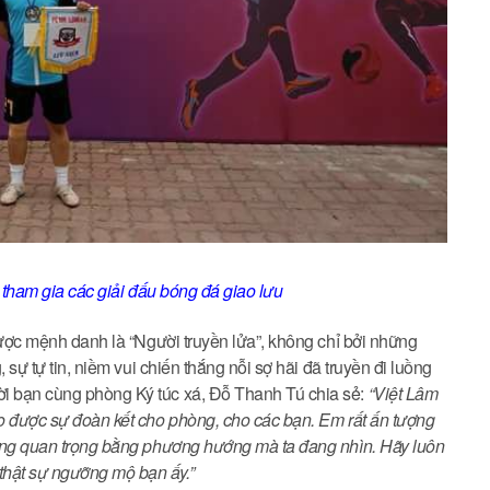
ham gia các giải đấu bóng đá giao lưu
 được mệnh danh là “Người truyền lửa”, không chỉ bởi những
, sự tự tin, niềm vui chiến thắng nỗi sợ hãi đã truyền đi luồng
ời bạn cùng phòng Ký túc xá, Đỗ Thanh Tú chia sẻ:
“Việt Lâm
ạo được sự đoàn kết cho phòng, cho các bạn.
Em rất ấn tượng
không quan trọng bằng phương hướng mà ta đang nhìn. Hãy luôn
thật sự ngưỡng mộ bạn ấy.”