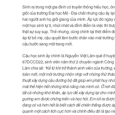
Sinh ra trong một gia đình có truyền thống hiếu học, ông
giỏi của trường Đại học Mỏ - Địa chất nhưng cậu ấy lại
hai người anh họ giỏi giang của mình. Áp lực đó ngày 
một học sinh tự ti, nhút nhát và đỉnh điểm là việc thi
thật sự suy sụp. Thế nhưng, cũng chính tại thời điểm 
áp từ bố mẹ, cậu quyết tâm bước chân vào mái trường 
cậu bước sang một trang mới.
Cậu học sinh ấy chính là Nguyễn Việt Lâm quê ở huyện
67DCCD22, sinh viên năm thứ 2 chuyên ngành Công ng
Lâm chia sẻ:
“Kể từ khi trở thành sinh viên của trườn
toàn mới, một môi trường nhộn nhịp với những thử th
thuật xây dựng cầu đường bộ​ đã giúp em phát huy nhữn
mái thể hiện hết những khả năng mà mình có. Ở nơi đâ
tất cả những khó khăn, áp lực để xây dựng lại cho m
gương em được chứng kiến và học hỏi. Em rút ra được 
đang có và hơn hết là biết cách để chiến thắng được á
quanh một cách tích cực hơn và chính điều đó là tạo n