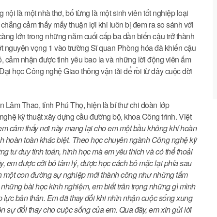
 nội là một nhà thơ, bố từng là một sinh viên tốt nghiệp loại
 chẳng cảm thấy mấy thuận lợi khi luôn bị đem ra so sánh với
càng lớn trong những năm cuối cấp ba dần biến cậu trở thành
 trượt nguyện vọng 1 vào trường Sĩ quan Phòng hóa đã khiến cậu
đó, cảm nhận được tình yêu bao la và những lời động viên ấm
Đại học Công nghệ Giao thông vận tải để rồi từ đây cuộc đời
 Lâm Thao, tỉnh Phú Thọ, hiện là bí thư chi đoàn lớp
hệ kỹ thuật xây dựng cầu đường bộ, khoa Công trình. Việt
g, em cảm thấy nơi này mang lại cho em một bầu không khí hoàn
ách hoàn toàn khác biệt. Theo học chuyên ngành Công nghệ kỹ
g tư duy tính toán, hình học mà em yêu thích và có thể thoải
y, em được cởi bỏ tâm lý, được học cách bỏ mặc lại phía sau
ình một con đường sự nghiệp mới thành công như những tấm
những bài học kinh nghiệm, em biết trân trọng những gì mình
p lực bản thân. Em đã thay đổi khi nhìn nhận cuộc sống xung
ên sự đổi thay cho cuộc sống của em. Qua đây, em xin gửi lời