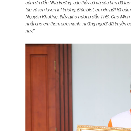
cảm ơn đến Nhà trường, các thầy cô và các bạn đã tạo đ
tập và rèn luyện tại trường. Đặc biệt, em xin gửi lời c
Nguyên Khương, thầy giáo hướng dẫn ThS. Cao Minh 
nhất cho em thêm sức mạnh, những người đã truyền c
nay.”