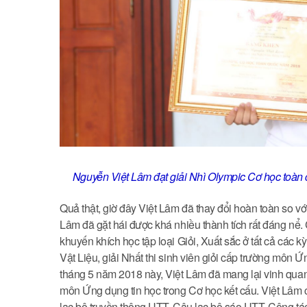
Nguyễn Việt Lâm đạt giải Nhì Olympic Cơ học toàn
Quả thật, giờ đây Việt Lâm đã thay đổi hoàn toàn so vớ
Lâm đã gặt hái được khá nhiều thành tích rất đáng nể. 
khuyến khích học tập loại Giỏi, Xuất sắc ở tất cả các k
Vật Liệu, giải Nhất thi sinh viên giỏi cấp trường môn 
tháng 5 năm 2018 này, Việt Lâm đã mang lại vinh qua
môn Ứng dụng tin học trong Cơ học kết cấu. Việt Lâm
lạc bộ truyền thông UTT, Câu lạc bộ sáo UTT, Cộng tá