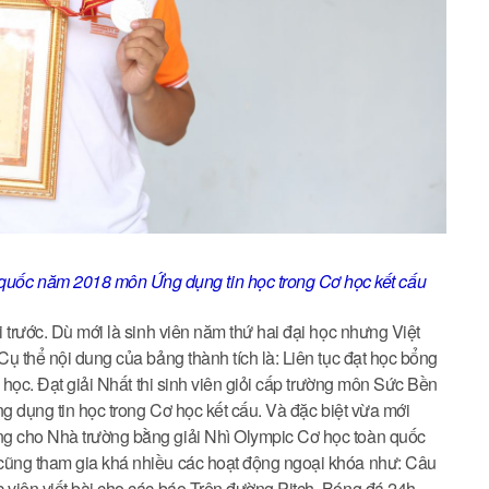
 quốc năm 2018 môn Ứng dụng tin học trong Cơ học kết cấu
i trước. Dù mới là sinh viên năm thứ hai đại học nhưng Việt
Cụ thể nội dung của bảng thành tích là: Liên tục đạt học bổng
ỳ học. Đạt giải Nhất thi sinh viên giỏi cấp trường môn Sức Bền
Ứng dụng tin học trong Cơ học kết cấu. Và đặc biệt vừa mới
ng cho Nhà trường bằng giải Nhì Olympic Cơ học toàn quốc
 cũng tham gia khá nhiều các hoạt động ngoại khóa như: Câu
c viên viết bài cho các báo Trên đường Pitch, Bóng đá 24h…