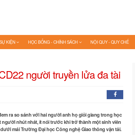
 SỰ KIỆN
HỌC BỔNG - CHÍNH SÁCH
NỘI QUY - QUY CHẾ
CD22 người truyền lửa đa tài
đem ra so sánh với hai người anh họ giỏi giang trong học
người nhút nhát, ít nói trước khi trở thành một sinh viên
n dưới mái Trường Đại học Công nghệ Giao thông vận tải.