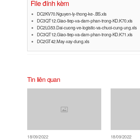
File đính kèm
DC2KV70.Nguyen-ly-thong-ke-.BS.xls
DC3QT12.Giao-tiep-va-dam-phan-trong-KD.K70.xls
DC2LG53.Dai-cuong-ve-logistic-va-chuoi-cung-ung.xls
DC3QT12.Giao-tiep-va-dam-phan-trong-KD.K71.xls
DC2GT42.May-xay-dung.xls
Tin liên quan
18/09/2022
18/09/2022