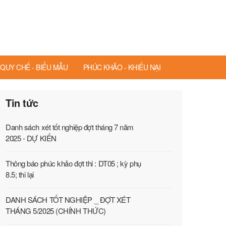
QUY CHẾ - BIỂU MẪU
PHÚC KHẢO - KHIẾU NẠI
Tin tức
Danh sách xét tốt nghiệp đợt tháng 7 năm
2025 - DỰ KIẾN
Thông báo phúc khảo đợt thi : DT05 ; kỳ phụ
8.5; thi lại
DANH SÁCH TỐT NGHIỆP _ ĐỢT XÉT
THÁNG 5/2025 (CHÍNH THỨC)