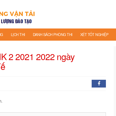
NG
LỊCH THI
DANH SÁCH PHÒNG THI
XÉT TỐT NGHIỆP
 HK 2 2021 2022 ngày
Tế
m.